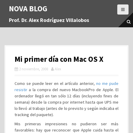
S
NOVA BLOG
a
l
Prof. Dr. Alex Rodríguez Villalobos
t
a
r
a
l
c
Mi primer día con Mac OS X
o
n
2 noviembre, 2008
Alex
t
e
Como se puede leer en el artículo anterior,
no me pude
n
resistir
a la compra del nuevo MacbookPro de Apple. El
i
ordenador llegó en tan sólo 12 días (incluyendo fines de
d
semana) desde la compra por internet hasta que UPS me
o
lo llevó al trabajo (antes de lo previsto y según indicaba el
tracking del paquete).
Mis primeras impresiones no pudieron ser más
favorables: hay que reconocer que Apple cuida hasta el