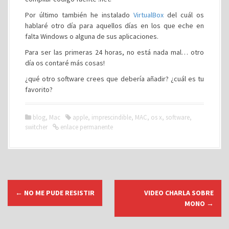
Por último también he instalado
VirtualBox
del cuál os
hablaré otro día para aquellos días en los que eche en
falta Windows o alguna de sus aplicaciones.
Para ser las primeras 24 horas, no está nada mal… otro
día os contaré más cosas!
¿qué otro software crees que debería añadir? ¿cuál es tu
favorito?
blog
,
Mac
apple
,
imprescindible
,
MAC
,
os x
,
software
,
switcher
enlace permanente
N
←
NO ME PUDE RESISTIR
VIDEO CHARLA SOBRE
a
MONO
→
v