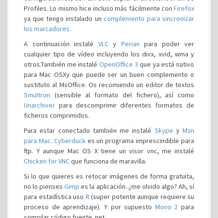
Profiles. Lo mismo hice incluso más fácilmente con
Firefox
ya que tengo instalado un
complemento para sincronizar
los marcadores
.
A continuación instalé
VLC
y
Perian
para poder ver
cualquier tipo de vídeo incluyendo los divx, xvid, wma y
otros.También me instalé
OpenOffice 3
que ya está nativo
para Mac OSXy que puede ser un buen complemento o
sustituto al MsOffice. Os recomiendo un editor de textos
Smultron
(sensible al formato del fichero), así como
Unarchiver
para descomprimir diferentes formatos de
ficheros comprimidos.
Para estar conectado también me instalé
Skype
y
Msn
para Mac
.
Cyberduck
es un programa imprescindible para
ftp. Y aunque Mac OS X tiene un visor vnc, me instalé
Chicken for VNC
que funciona de maravilla.
Si lo que quieres es retocar imágenes de forma gratuita,
no lo pienses
Gimp
es la aplicación. ¿me olvido algo? Ah, sí
para estadística uso
R
(super potente aunque requiere su
proceso de aprendizaje). Y por supuesto
Mono 2
para
compilar código fuente .net.