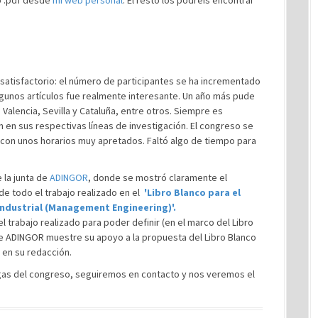
o .pdf desde
mi web personal
. El resto los podreis encontrar
atisfactorio: el número de participantes se ha incrementado
algunos artículos fue realmente interesante. Un año más pude
alencia, Sevilla y Cataluña, entre otros. Siempre es
 en sus respectivas líneas de investigación. El congreso se
 con unos horarios muy apretados. Faltó algo de tiempo para
 la junta de
ADINGOR
, donde se mostró claramente el
e todo el trabajo realizado en el
'Libro Blanco para el
Industrial (Management Engineering)'.
l trabajo realizado para poder definir (en el marco del Libro
ue ADINGOR muestre su apoyo a la propuesta del Libro Blanco
 en su redacción.
egas del congreso, seguiremos en contacto y nos veremos el