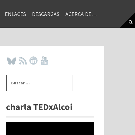
ENLACES
DESCARGAS
ACERCA DE…
B
u
s
c
a
charla TEDxAlcoi
r
: