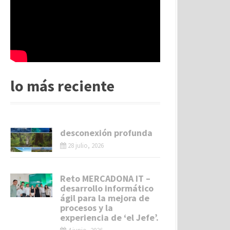
lo más reciente
desconexión profunda
28 julio, 2026
Reto MERCADONA IT –
desarrollo informático
ágil para la mejora de
procesos y la
experiencia de ‘el Jefe’.