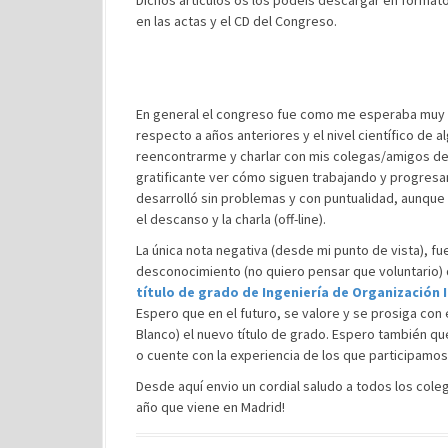
Dichos artículos os los podéis descargar en format
en las actas y el CD del Congreso.
En general el congreso fue como me esperaba muy s
respecto a años anteriores y el nivel científico de 
reencontrarme y charlar con mis colegas/amigos de V
gratificante ver cómo siguen trabajando y progresan
desarrolló sin problemas y con puntualidad, aunque
el descanso y la charla (off-line).
La única nota negativa (desde mi punto de vista), fue
desconocimiento (no quiero pensar que voluntario) d
título de grado de Ingeniería de Organización 
Espero que en el futuro, se valore y se prosiga con e
Blanco) el nuevo título de grado. Espero también q
o cuente con la experiencia de los que participamos
Desde aquí envio un cordial saludo a todos los col
año que viene en Madrid!