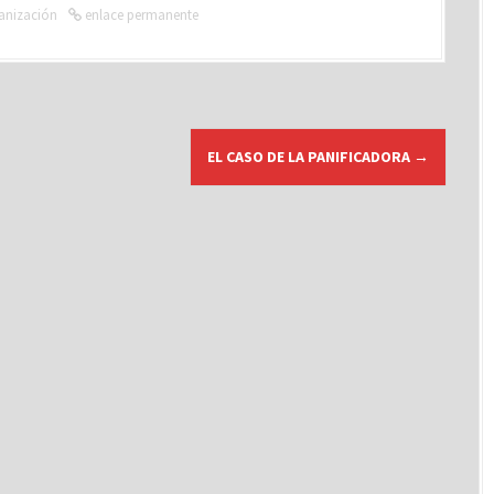
ganización
enlace permanente
EL CASO DE LA PANIFICADORA
→