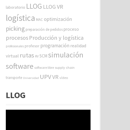
LLOG
LLOG VR
laboratorio
logística
optimización
MAC
picking
proceso
preparación de pedidos
procesos
Producción y logística
programación
realidad
profesor
profesionales
simulación
rutas
virtual
SCM
RV
software
software libre
supply chain
UPV
VR
transporte
vídeo
Universidad
LLOG