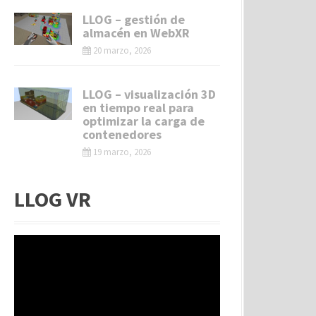
LLOG – gestión de
almacén en WebXR
20 marzo, 2026
LLOG – visualización 3D
en tiempo real para
optimizar la carga de
contenedores
19 marzo, 2026
LLOG VR