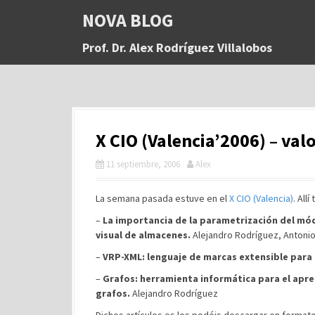
S
NOVA BLOG
a
l
Prof. Dr. Alex Rodríguez Villalobos
t
a
r
a
l
c
X CIO (Valencia’2006) – val
o
n
11 septiembre, 2006
Alex
t
e
n
La semana pasada estuve en el
X CIO (Valencia)
. All
i
–
La importancia de la parametrización del mó
d
visual de almacenes.
Alejandro Rodríguez, Antonio
o
–
VRP-XML: lenguaje de marcas extensible para 
–
Grafos: herramienta informática para el apre
grafos.
Alejandro Rodríguez