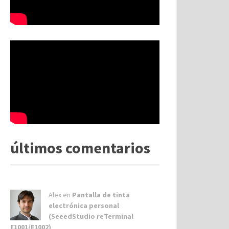
últimos comentarios
Alex
en
Pantalla de tinta
electrónica personal
(SeeedStudio reTerminal
E1001/E1002)