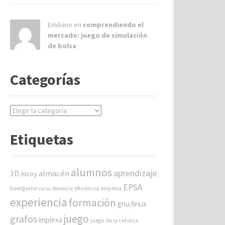
Emiliano en
comprendiendo el
mercado: juego de simulación
de bolsa
Categorías
C
a
t
Etiquetas
e
g
o
alumnos
aprendizaje
almacén
r
3D
Alcoy
í
EPSA
beergame
eficiencia
docencia
empresa
curso
a
experiencia
formación
gnu/linux
s
juego
grafos
implexa
juego de la cerveza