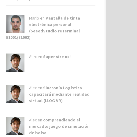
Mario en
Pantalla de tinta
electrónica personal
(SeeedStudio reTerminal
E1001/E1002)
Alex
en
Super size us!
Alex
en
Sincronía Logística
capacitará mediante realidad
virtual (LLOG VR)
Alex
en
comprendiendo el
mercado: juego de simulación
de bolsa