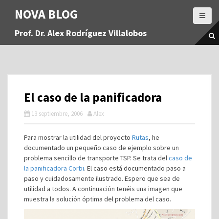
S
NOVA BLOG
a
l
Prof. Dr. Alex Rodríguez Villalobos
t
a
r
a
l
c
El caso de la panificadora
o
n
13 septiembre, 2006
Alex
t
e
Para mostrar la utilidad del proyecto
Rutas
, he
n
documentado un pequeño caso de ejemplo sobre un
i
problema sencillo de transporte TSP. Se trata del
caso de
d
la panificadora Corbi
. El caso está documentado paso a
o
paso y cuidadosamente ilustrado. Espero que sea de
utilidad a todos. A continuación tenéis una imagen que
muestra la solución óptima del problema del caso.