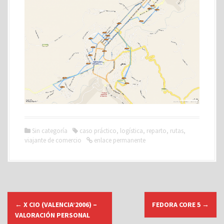
Sin categoría
caso práctico
,
logística
,
reparto
,
rutas
,
viajante de comercio
enlace permanente
N
←
X CIO (VALENCIA’2006) –
FEDORA CORE 5
→
a
VALORACIÓN PERSONAL