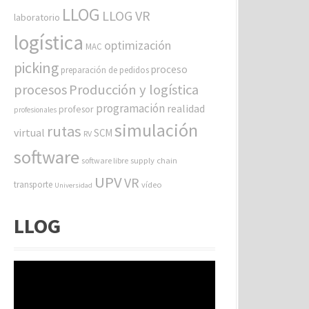
LLOG
LLOG VR
laboratorio
logística
optimización
MAC
picking
proceso
preparación de pedidos
procesos
Producción y logística
programación
realidad
profesor
profesionales
simulación
rutas
virtual
SCM
RV
software
software libre
supply chain
UPV
VR
transporte
vídeo
Universidad
LLOG