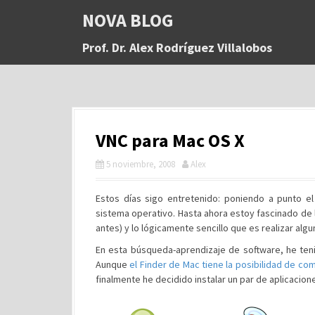
S
NOVA BLOG
a
l
Prof. Dr. Alex Rodríguez Villalobos
t
a
r
a
l
c
VNC para Mac OS X
o
n
5 noviembre, 2008
Alex
t
e
n
Estos días sigo entretenido: poniendo a punto 
i
sistema operativo. Hasta ahora estoy fascinado de 
d
antes) y lo lógicamente sencillo que es realizar algu
o
En esta búsqueda-aprendizaje de software, he ten
Aunque
el Finder de Mac tiene la posibilidad de com
finalmente he decidido instalar un par de aplicacion