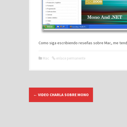
Como siga escribiendo reseñas sobre Mac, me tendré
Mac
enlace permanente
N
←
VIDEO CHARLA SOBRE MONO
a
v
e
g