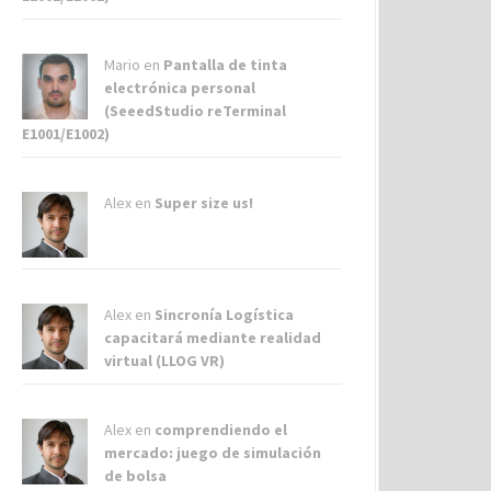
Mario en
Pantalla de tinta
electrónica personal
(SeeedStudio reTerminal
E1001/E1002)
Alex
en
Super size us!
Alex
en
Sincronía Logística
capacitará mediante realidad
virtual (LLOG VR)
Alex
en
comprendiendo el
mercado: juego de simulación
de bolsa