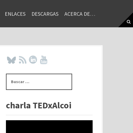
ENLACES
DESCARGAS
ACERCA DE…
B
u
s
c
a
charla TEDxAlcoi
r
: