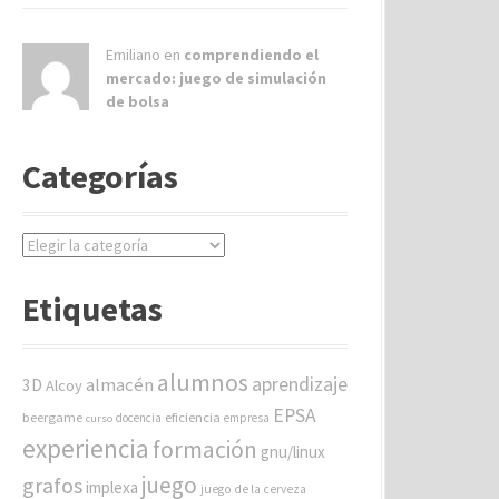
Emiliano en
comprendiendo el
mercado: juego de simulación
de bolsa
Categorías
C
a
t
Etiquetas
e
g
o
alumnos
aprendizaje
almacén
r
3D
Alcoy
í
EPSA
beergame
eficiencia
docencia
empresa
curso
a
experiencia
formación
gnu/linux
s
juego
grafos
implexa
juego de la cerveza