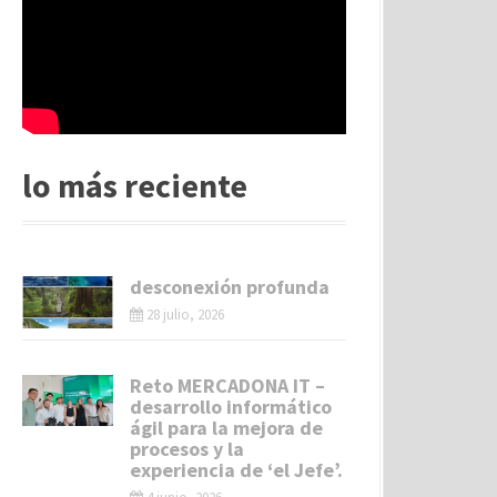
lo más reciente
desconexión profunda
28 julio, 2026
Reto MERCADONA IT –
desarrollo informático
ágil para la mejora de
procesos y la
experiencia de ‘el Jefe’.