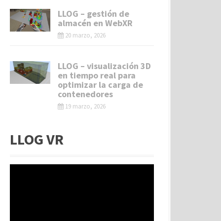
LLOG – gestión de
almacén en WebXR
20 marzo, 2026
LLOG – visualización 3D
en tiempo real para
optimizar la carga de
contenedores
19 marzo, 2026
LLOG VR