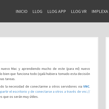
INICIO
LLOG
LLOG APP
LLOG VR
IMPLEXA
el nuevo Mac y aprendiendo mucho de este (para mí) nuevo
lo bien que funciona todo (ojalá hubiera tomado esta decisión
nas tareas.
ido la necesidad de conectarme a otros servidores via
VNC
.
partir el escritorio y de conectarse a otros a través de vnc://
es que os serán muy útiles.