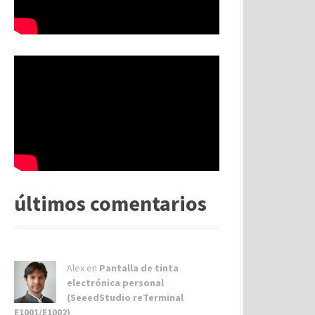
últimos comentarios
Alex
en
Pantalla de tinta
electrónica personal
(SeeedStudio reTerminal
E1001/E1002)