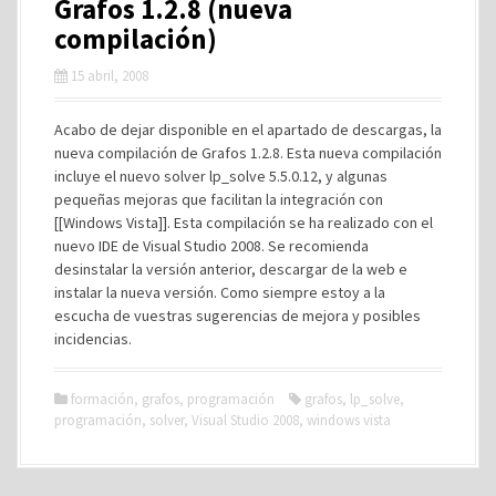
Grafos 1.2.8 (nueva
compilación)
15 abril, 2008
Acabo de dejar disponible en el apartado de descargas, la
nueva compilación de Grafos 1.2.8. Esta nueva compilación
incluye el nuevo solver lp_solve 5.5.0.12, y algunas
pequeñas mejoras que facilitan la integración con
[[Windows Vista]]. Esta compilación se ha realizado con el
nuevo IDE de Visual Studio 2008. Se recomienda
desinstalar la versión anterior, descargar de la web e
instalar la nueva versión. Como siempre estoy a la
escucha de vuestras sugerencias de mejora y posibles
incidencias.
formación
,
grafos
,
programación
grafos
,
lp_solve
,
programación
,
solver
,
Visual Studio 2008
,
windows vista