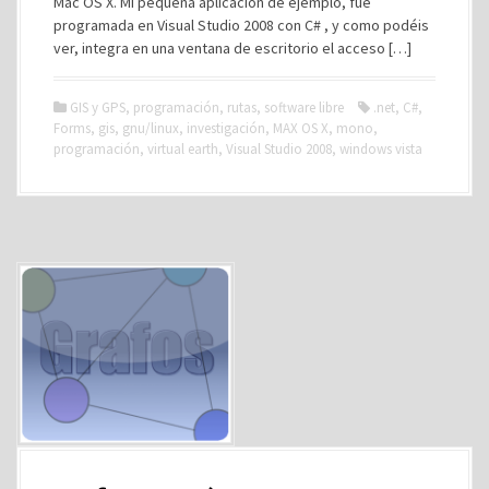
Mac OS X. Mi pequeña aplicación de ejemplo, fue
programada en Visual Studio 2008 con C# , y como podéis
ver, integra en una ventana de escritorio el acceso […]
GIS y GPS
,
programación
,
rutas
,
software libre
.net
,
C#
,
Forms
,
gis
,
gnu/linux
,
investigación
,
MAX OS X
,
mono
,
programación
,
virtual earth
,
Visual Studio 2008
,
windows vista