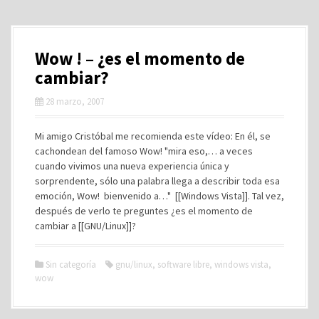
Wow ! – ¿es el momento de
cambiar?
28 marzo, 2007
Mi amigo Cristóbal me recomienda este vídeo: En él, se
cachondean del famoso Wow! "mira eso,… a veces
cuando vivimos una nueva experiencia única y
sorprendente, sólo una palabra llega a describir toda esa
emoción, Wow! bienvenido a…" [[Windows Vista]]. Tal vez,
después de verlo te preguntes ¿es el momento de
cambiar a [[GNU/Linux]]?
Sin categoría
gnu/linux
,
software libre
,
windows vista
,
wow