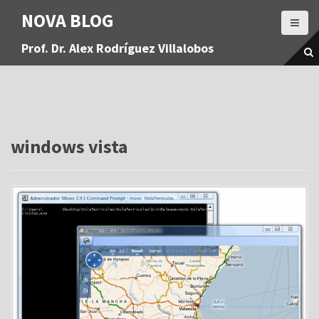
S
NOVA BLOG
a
l
Prof. Dr. Alex Rodríguez Villalobos
t
a
r
a
l
c
o
windows vista
n
t
e
n
i
d
o