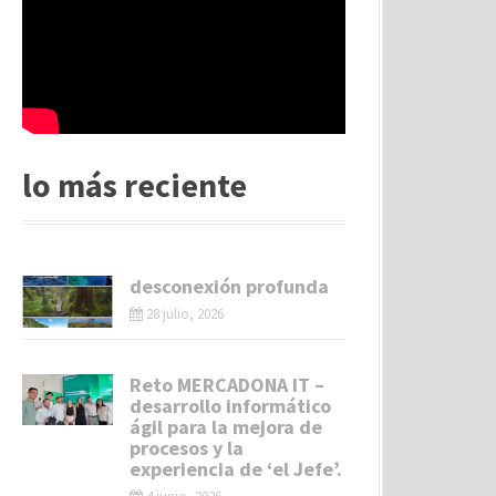
lo más reciente
desconexión profunda
28 julio, 2026
Reto MERCADONA IT –
desarrollo informático
ágil para la mejora de
procesos y la
experiencia de ‘el Jefe’.