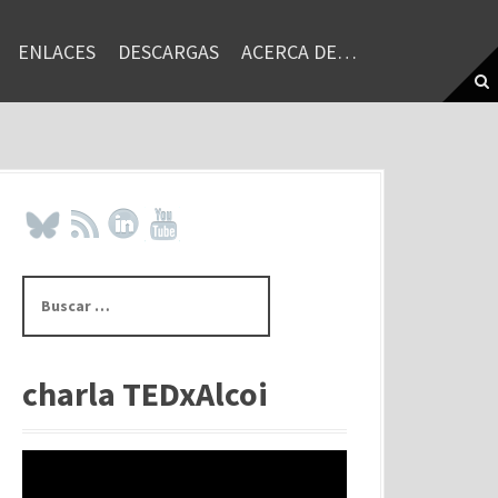
ENLACES
DESCARGAS
ACERCA DE…
B
u
s
c
a
charla TEDxAlcoi
r
: