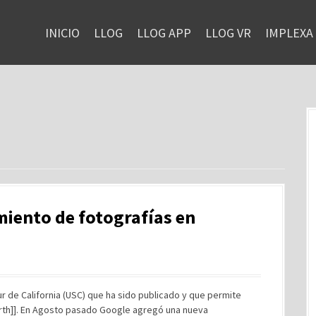
INICIO
LLOG
LLOG APP
LLOG VR
IMPLEXA
miento de fotografías en
r de California (USC) que ha sido publicado y que permite
arth]]. En Agosto pasado Google agregó una nueva