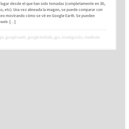
o lugar desde el que han sido tomadas (completamente en 3D,
o, etc). Una vez alineada la imagen, se puede comparar con
ideo mostrando cómo se vé en Google Earth. Se pueden
 web. […]
gis
,
google earth
,
google techtalk
,
gps
,
investigación
,
viewfinder