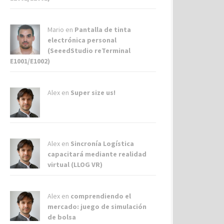
Mario en
Pantalla de tinta
electrónica personal
(SeeedStudio reTerminal
E1001/E1002)
Alex
en
Super size us!
Alex
en
Sincronía Logística
capacitará mediante realidad
virtual (LLOG VR)
Alex
en
comprendiendo el
mercado: juego de simulación
de bolsa