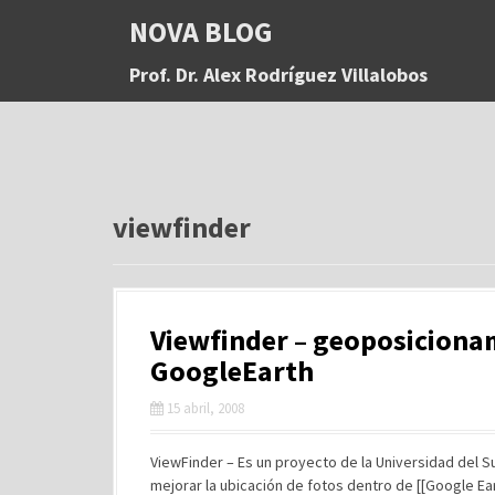
S
NOVA BLOG
a
l
Prof. Dr. Alex Rodríguez Villalobos
t
a
r
a
l
c
o
viewfinder
n
t
e
n
Viewfinder – geoposiciona
i
d
GoogleEarth
o
15 abril, 2008
ViewFinder – Es un proyecto de la Universidad del Su
mejorar la ubicación de fotos dentro de [[Google E