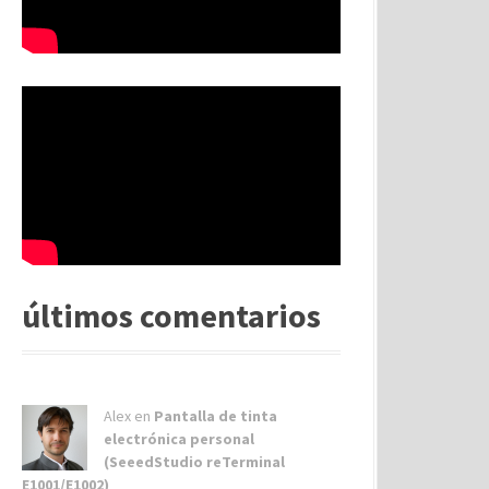
últimos comentarios
Alex
en
Pantalla de tinta
electrónica personal
(SeeedStudio reTerminal
E1001/E1002)