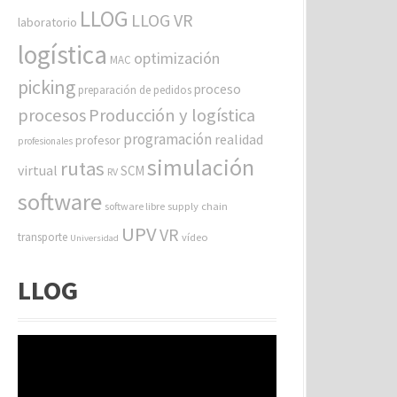
LLOG
LLOG VR
laboratorio
logística
optimización
MAC
picking
proceso
preparación de pedidos
procesos
Producción y logística
programación
realidad
profesor
profesionales
simulación
rutas
virtual
SCM
RV
software
software libre
supply chain
UPV
VR
transporte
vídeo
Universidad
LLOG