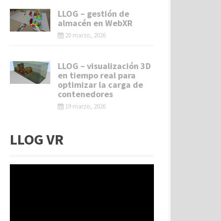
LLOG – gestión de
almacén en WebXR
20 marzo, 2026
LLOG – visualización 3D
en tiempo real para
optimizar la carga de
contenedores
19 marzo, 2026
LLOG VR