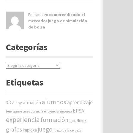
Emiliano en
comprendiendo el
mercado: juego de simulación
de bolsa
Categorías
C
a
t
Etiquetas
e
g
o
alumnos
aprendizaje
almacén
r
3D
Alcoy
í
EPSA
beergame
eficiencia
docencia
empresa
curso
a
experiencia
formación
gnu/linux
s
juego
grafos
implexa
juego de la cerveza