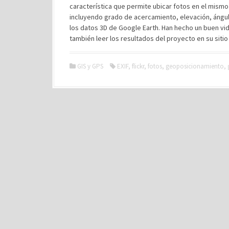
característica que permite ubicar fotos en el mism
incluyendo grado de acercamiento, elevación, ángul
los datos 3D de Google Earth. Han hecho un buen v
también leer los resultados del proyecto en su sitio
GIS y GPS
EXIF
,
flickr
,
fotos
,
geoposicionamiento
,