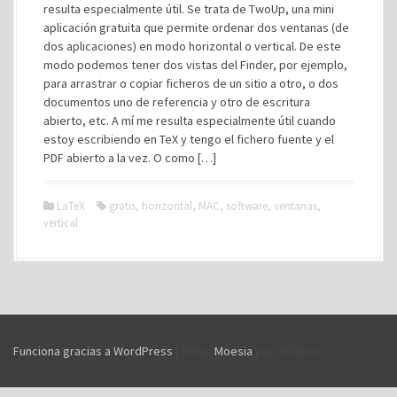
resulta especialmente útil. Se trata de TwoUp, una mini
aplicación gratuita que permite ordenar dos ventanas (de
dos aplicaciones) en modo horizontal o vertical. De este
modo podemos tener dos vistas del Finder, por ejemplo,
para arrastrar o copiar ficheros de un sitio a otro, o dos
documentos uno de referencia y otro de escritura
abierto, etc. A mí me resulta especialmente útil cuando
estoy escribiendo en TeX y tengo el fichero fuente y el
PDF abierto a la vez. O como […]
LaTeX
gratis
,
horizontal
,
MAC
,
software
,
ventanas
,
vertical
Funciona gracias a WordPress
|
Tema:
Moesia
por aThemes