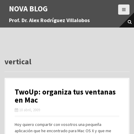
S
NOVA BLOG
a
l
Prof. Dr. Alex Rodríguez Villalobos
t
a
r
a
l
c
o
vertical
n
t
e
n
TwoUp: organiza tus ventanas
i
d
en Mac
o
10 abril, 2009
Hoy quiero compartir con vosotros una pequeña
aplicación que he encontrado para Mac OS X y que me