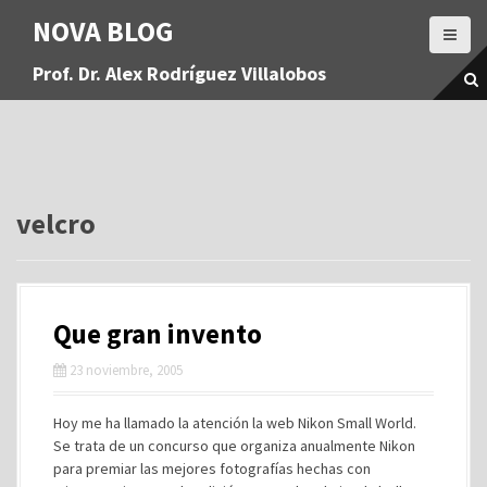
S
NOVA BLOG
a
l
Prof. Dr. Alex Rodríguez Villalobos
t
a
r
a
l
c
o
velcro
n
t
e
n
Que gran invento
i
d
23 noviembre, 2005
o
Hoy me ha llamado la atención la web Nikon Small World.
Se trata de un concurso que organiza anualmente Nikon
para premiar las mejores fotografías hechas con