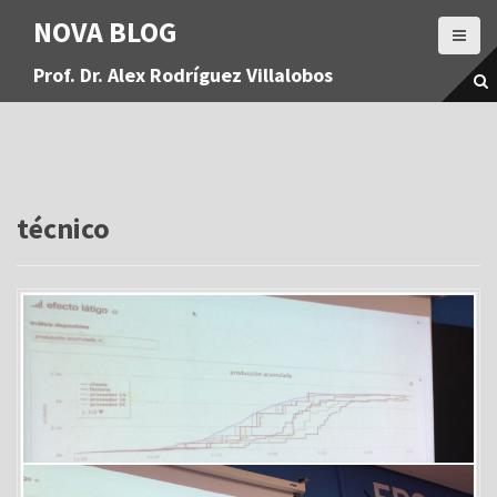
S
NOVA BLOG
a
l
Prof. Dr. Alex Rodríguez Villalobos
t
a
r
a
l
c
o
técnico
n
t
e
n
i
d
o