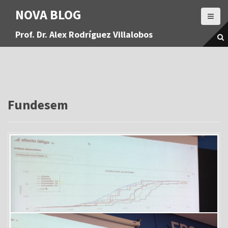
S
NOVA BLOG
a
l
Prof. Dr. Alex Rodríguez Villalobos
t
a
r
a
l
c
o
Fundesem
n
t
e
n
i
d
o