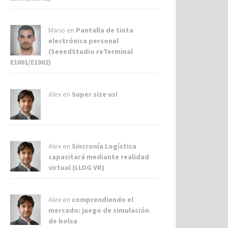
Mario en
Pantalla de tinta
electrónica personal
(SeeedStudio reTerminal
E1001/E1002)
Alex
en
Super size us!
Alex
en
Sincronía Logística
capacitará mediante realidad
virtual (LLOG VR)
Alex
en
comprendiendo el
mercado: juego de simulación
de bolsa