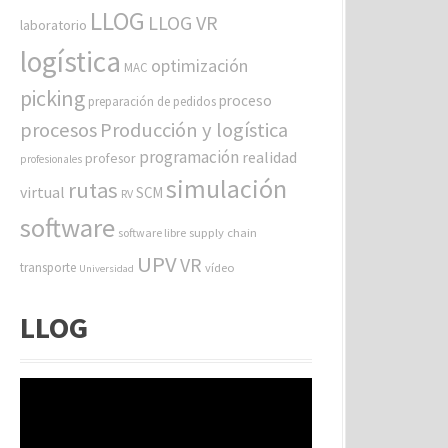
LLOG
LLOG VR
laboratorio
logística
optimización
MAC
picking
proceso
preparación de pedidos
procesos
Producción y logística
programación
realidad
profesor
profesionales
simulación
rutas
virtual
SCM
RV
software
software libre
supply chain
UPV
VR
transporte
vídeo
Universidad
LLOG