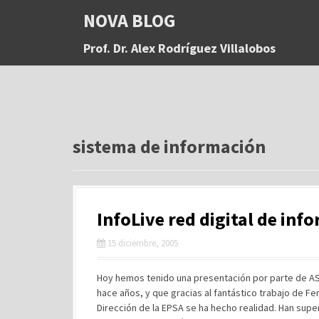
S
NOVA BLOG
a
l
Prof. Dr. Alex Rodríguez Villalobos
t
a
r
a
l
c
o
sistema de información
n
t
e
n
InfoLive red digital de inf
i
d
15 diciembre, 2005
o
Hoy hemos tenido una presentación por parte de ASIC
hace años, y que gracias al fantástico trabajo de F
Dirección de la EPSA se ha hecho realidad. Han sup