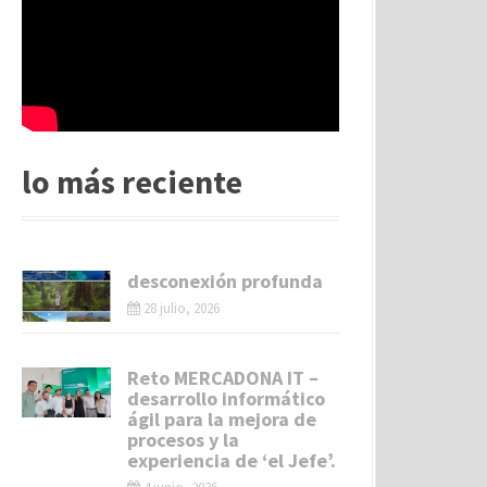
lo más reciente
desconexión profunda
28 julio, 2026
Reto MERCADONA IT –
desarrollo informático
ágil para la mejora de
procesos y la
experiencia de ‘el Jefe’.