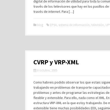
digital de información de utilidad para toda la comun
través de los televisores que hay en los pasillos de 
través de internet. Para […]
blog
EPSA
,
sistema de información
,
televisión
,
UP
CVRP y VRP-XML
6 octubre, 2005
Como habreis podido observar los que estais siguie
trabajando en problemas de transporte capacitados
problemas y antes de programar las estrategias de 
flexible y extensible. Para ello, nada como el XML. E
estructura VRP-XML en la que estoy trabajando. De
extensible tiene muchas posibilidades (EDI, seguimie