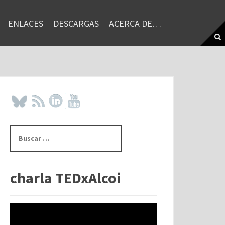
ENLACES
DESCARGAS
ACERCA DE…
B
u
s
c
a
charla TEDxAlcoi
r
: