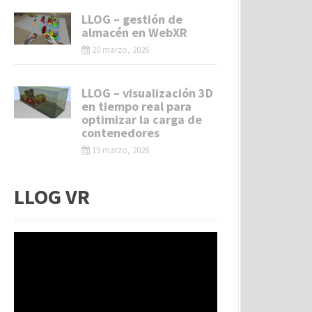
LLOG – gestión de
almacén en WebXR
20 marzo, 2026
LLOG – visualización 3D
en tiempo real para
optimizar la carga de
contenedores
19 marzo, 2026
LLOG VR