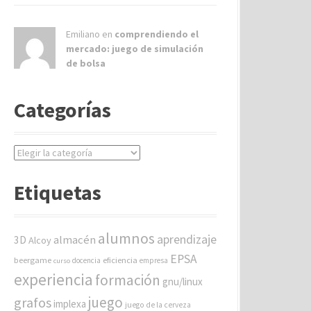
Emiliano en
comprendiendo el
mercado: juego de simulación
de bolsa
Categorías
C
a
t
Etiquetas
e
g
o
alumnos
aprendizaje
almacén
r
3D
Alcoy
í
EPSA
beergame
eficiencia
docencia
empresa
curso
a
experiencia
formación
gnu/linux
s
juego
grafos
implexa
juego de la cerveza