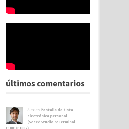
últimos comentarios
Alex
en
Pantalla de tinta
electrónica personal
(SeeedStudio reTerminal
E1001/E1002)