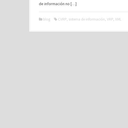
de información no […]
blog
CVRP
,
sistema de información
,
VRP
,
XML