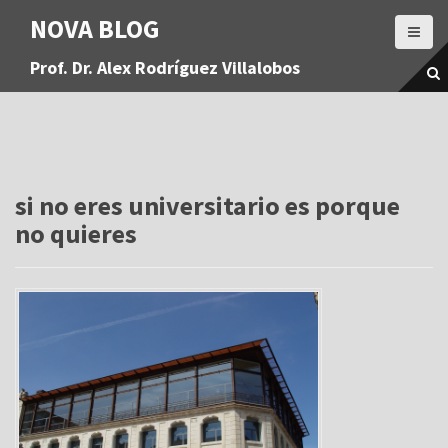
S
NOVA BLOG
a
l
Prof. Dr. Alex Rodríguez Villalobos
t
a
r
a
l
c
o
si no eres universitario es porque
n
no quieres
t
e
n
i
d
o