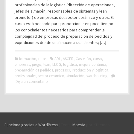
profesionales de la logística (dirección de operaciones,
jefes de almacén, responsables de sistemas y lean
promotor) de empresas del sector cerámico y otros. El
curso está pensado para proporcionar en poco tiempo
los conocimientos necesarios para comprender la
complejidad del proceso de preparación de pedidos y
expediciones desde un almacén a sus clientes; […]
formación
,
rutas
ADL
,
ASCER
,
Castellón
,
curso
,
empresas
,
juego
,
lean
,
LLOG
,
logística
,
mejora continua
,
preparación de pedidos
,
procesos
,
Producción y logística
,
profesionales
,
sector cerámico
,
simulación
,
warehousing
Deja un comentario
Funciona gracias a WordPress
|
Tema:
Moesia
por aThemes