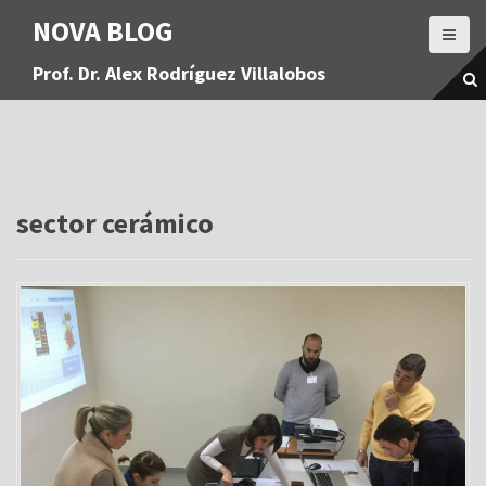
S
NOVA BLOG
a
l
Prof. Dr. Alex Rodríguez Villalobos
t
a
r
a
l
c
o
sector cerámico
n
t
e
n
i
d
o