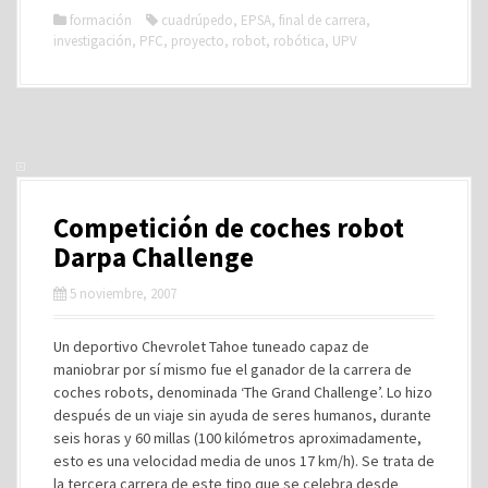
formación
cuadrúpedo
,
EPSA
,
final de carrera
,
investigación
,
PFC
,
proyecto
,
robot
,
robótica
,
UPV
Competición de coches robot
Darpa Challenge
5 noviembre, 2007
Un deportivo Chevrolet Tahoe tuneado capaz de
maniobrar por sí mismo fue el ganador de la carrera de
coches robots, denominada ‘The Grand Challenge’. Lo hizo
después de un viaje sin ayuda de seres humanos, durante
seis horas y 60 millas (100 kilómetros aproximadamente,
esto es una velocidad media de unos 17 km/h). Se trata de
la tercera carrera de este tipo que se celebra desde