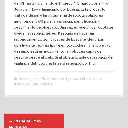
del MIT están ultimando el Project PI. Dirigido por el Prof.
Jonathan How y financiado por Boeing. Este proyecto
trata de desarrollar un sistema de robots voladores
autónomos (UAV) para la vigilancia, identificación y
seguimiento de objetivos. Una vez en vuelo, los robots se
dividen el espacio aéreo. Después de hacer un
reconocimiento, son capaces de buscar e identificar
objetivos terrestres (por ejemplo coches). Si el objetivo
deseado está en movimiento, el robot es capaz de
seguirle desde el cielo. Si el objetivo, sale del espacio de
vigilancia del robot, éste será relevado por […]
Sin categoría
agentes
,
inteligencia artificial
,
robot
,
tráfico
,
vehículo volador
I
←
ENTRADAS MÁS
r
ANTIGUAS