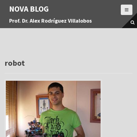
S
NOVA BLOG
a
l
Prof. Dr. Alex Rodríguez Villalobos
t
a
r
a
l
c
o
robot
n
t
e
n
i
d
o