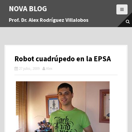
S
NOVA BLOG
a
l
Prof. Dr. Alex Rodríguez Villalobos
t
a
r
a
l
c
Robot cuadrúpedo en la EPSA
o
n
27 julio, 2009
Alex
t
e
n
i
d
o