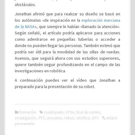
obstáculos.
Jonathan afirmó que para realizar su diseño se basó en
los autómatas «de inspiración en la
exploración marciana
de la NASA
«, que siempre le habían «llamado la atención».
Según señaló, el artículo podría aplicarse para acciones
como adentrarse en pequeñas tuberías o acceder a
donde no pueden llegar las personas. También estimó que
podría ser útil para la movilidad de las sillas de ruedas.
Asensio, que seguirá ahora con sus estudios superiores,
quiere también seguir profundizando en el campo de las
investigaciones en robótica.
A continuación puedes ver el vídeo que Jonathan a
preparado para la presentación de su robot.
formación
cuadrúpedo
,
EPSA
,
final de carrera
,
investigación
,
PFC
,
proyecto
,
robot
,
robótica
,
UPV
enlace
permanente