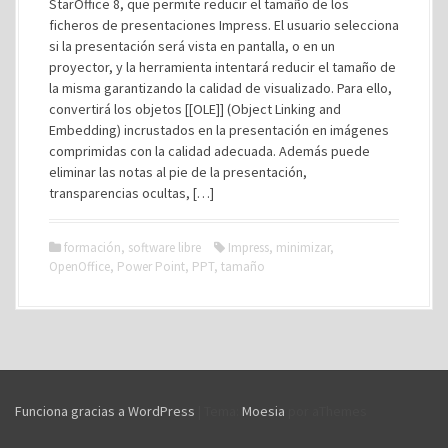
StarOffice 8, que permite reducir el tamaño de los
ficheros de presentaciones Impress. El usuario selecciona
si la presentación será vista en pantalla, o en un
proyector, y la herramienta intentará reducir el tamaño de
la misma garantizando la calidad de visualizado. Para ello,
convertirá los objetos [[OLE]] (Object Linking and
Embedding) incrustados en la presentación en imágenes
comprimidas con la calidad adecuada. Además puede
eliminar las notas al pie de la presentación,
transparencias ocultas, […]
formación
,
software libre
Impress
,
minimizar
,
OpenOffice
,
Power Point
,
PPT
,
tamaño
Funciona gracias a WordPress
|
Tema:
Moesia
por aThemes