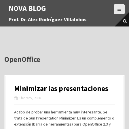
S
NOVA BLOG
a
l
Prof. Dr. Alex Rodríguez Villalobos
t
a
r
a
l
c
o
OpenOffice
n
t
e
n
Minimizar las presentaciones
i
d
5 febrero, 2008
o
Acabo de probar una herramienta muy interesante. Se
trata de Sun Presentation Minimizer. Es un complemento o
extensión (barra de herramientas) para OpenOffice 2.3 y