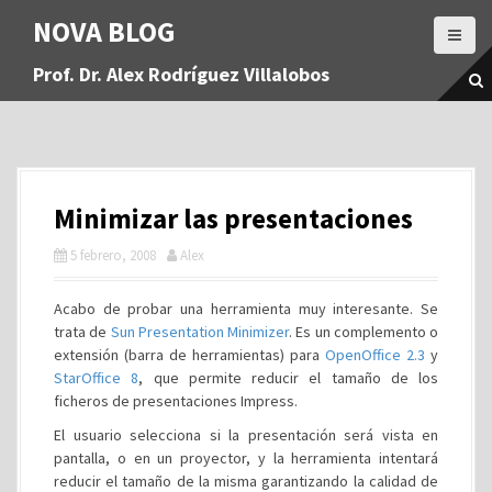
S
NOVA BLOG
a
l
Prof. Dr. Alex Rodríguez Villalobos
t
a
r
a
l
c
Minimizar las presentaciones
o
n
5 febrero, 2008
Alex
t
e
Acabo de probar una herramienta muy interesante. Se
n
trata de
Sun Presentation Minimizer
. Es un complemento o
i
extensión (barra de herramientas) para
OpenOffice 2.3
y
d
StarOffice 8
, que permite reducir el tamaño de los
o
ficheros de presentaciones Impress.
El usuario selecciona si la presentación será vista en
pantalla, o en un proyector, y la herramienta intentará
reducir el tamaño de la misma garantizando la calidad de