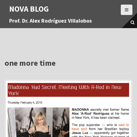
S
NOVA BLOG
a
l
Prof. Dr. Alex Rodríguez Villalobos
t
a
r
a
l
c
o
one more time
n
t
e
n
i
d
o