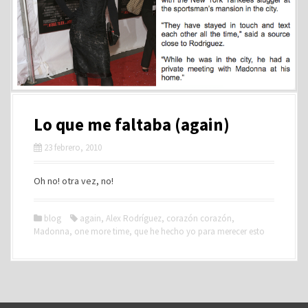
Lo que me faltaba (again)
23 febrero, 2010
Oh no! otra vez, no!
blog
again
,
Alex Rodríguez
,
corazón corazón
,
Madonna
,
one more time
,
que he hecho yo para merecer esto