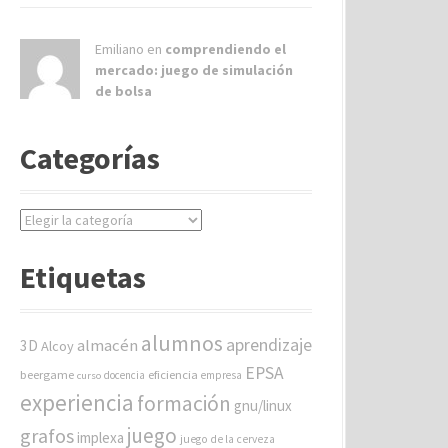
Emiliano en
comprendiendo el
mercado: juego de simulación
de bolsa
Categorías
C
a
t
Etiquetas
e
g
o
alumnos
aprendizaje
almacén
r
3D
Alcoy
í
EPSA
beergame
eficiencia
docencia
empresa
curso
a
experiencia
formación
gnu/linux
s
juego
grafos
implexa
juego de la cerveza