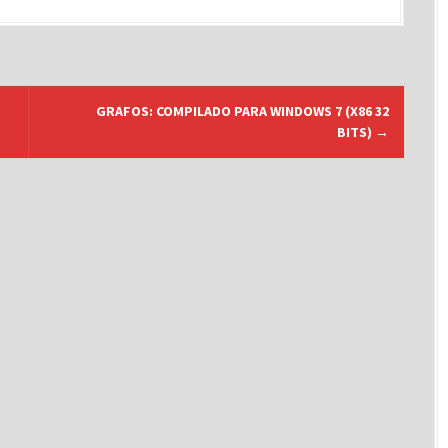
GRAFOS: COMPILADO PARA WINDOWS 7 (X86 32
BITS)
→