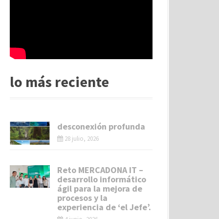
lo más reciente
desconexión profunda
28 julio, 2026
Reto MERCADONA IT –
desarrollo informático
ágil para la mejora de
procesos y la
experiencia de ‘el Jefe’.