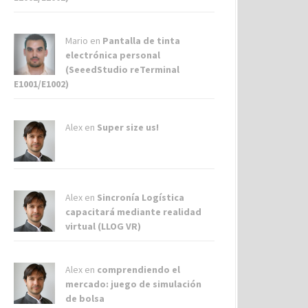
Mario en
Pantalla de tinta
electrónica personal
(SeeedStudio reTerminal
E1001/E1002)
Alex
en
Super size us!
Alex
en
Sincronía Logística
capacitará mediante realidad
virtual (LLOG VR)
Alex
en
comprendiendo el
mercado: juego de simulación
de bolsa