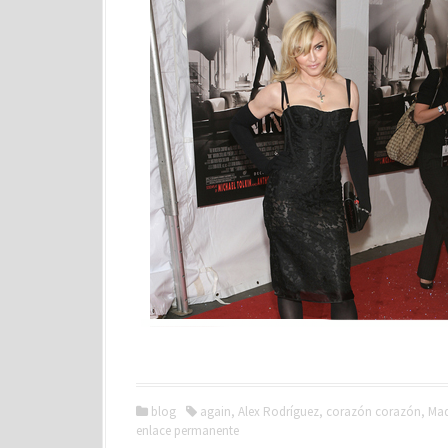
blog
again
,
Alex Rodríguez
,
corazón corazón
,
Ma
enlace permanente