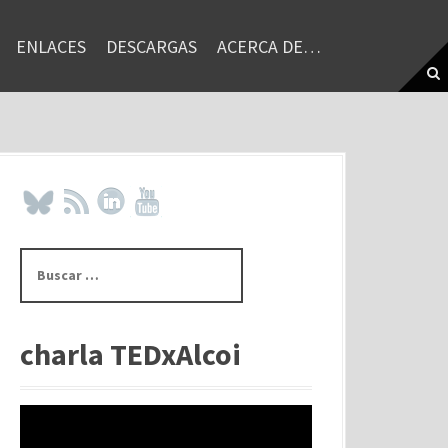
ENLACES
DESCARGAS
ACERCA DE…
B
u
s
c
a
charla TEDxAlcoi
r
: