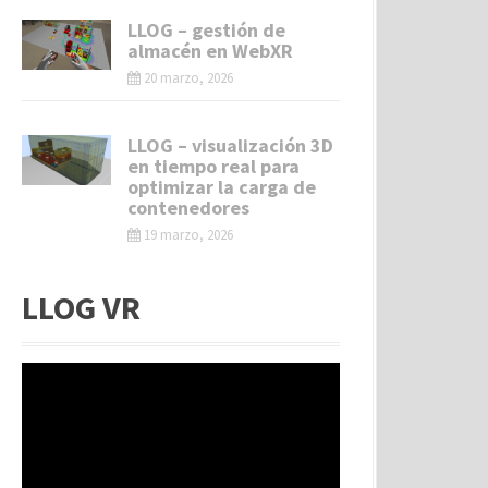
LLOG – gestión de
almacén en WebXR
20 marzo, 2026
LLOG – visualización 3D
en tiempo real para
optimizar la carga de
contenedores
19 marzo, 2026
LLOG VR