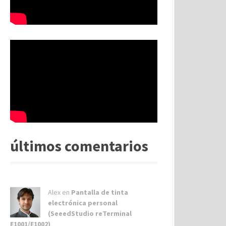
últimos comentarios
Alex
en
Pantalla de tinta
electrónica personal
(SeeedStudio reTerminal
E1001/E1002)