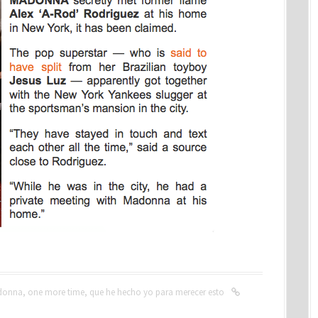
donna
,
one more time
,
que he hecho yo para merecer esto