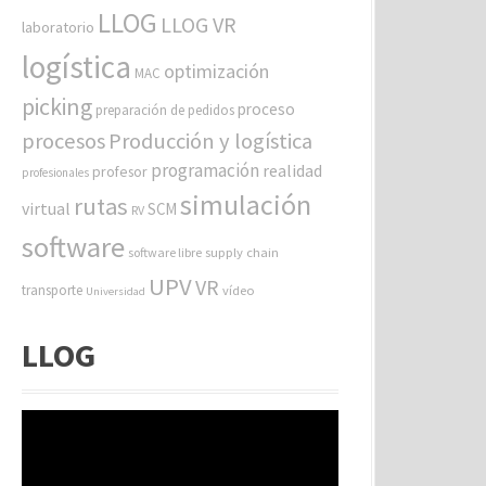
LLOG
LLOG VR
laboratorio
logística
optimización
MAC
picking
proceso
preparación de pedidos
procesos
Producción y logística
programación
realidad
profesor
profesionales
simulación
rutas
virtual
SCM
RV
software
software libre
supply chain
UPV
VR
transporte
vídeo
Universidad
LLOG