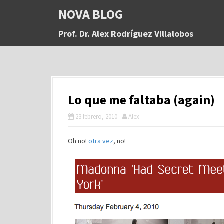
S
NOVA BLOG
a
l
Prof. Dr. Alex Rodríguez Villalobos
t
a
r
a
l
c
Lo que me faltaba (again)
o
n
23 febrero, 2010
Alex
t
e
n
Oh no!
otra vez
, no!
i
d
o