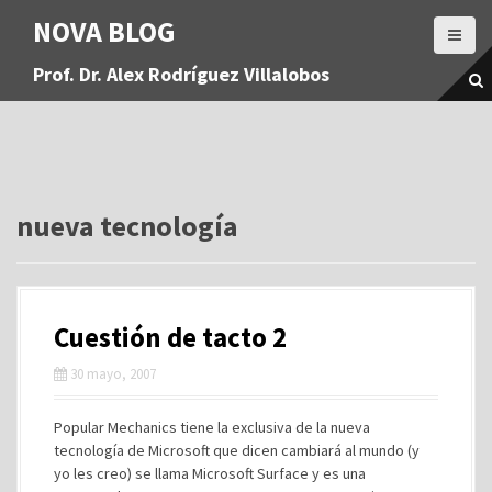
S
NOVA BLOG
a
l
Prof. Dr. Alex Rodríguez Villalobos
t
a
r
a
l
c
o
nueva tecnología
n
t
e
n
Cuestión de tacto 2
i
d
30 mayo, 2007
o
Popular Mechanics tiene la exclusiva de la nueva
tecnología de Microsoft que dicen cambiará al mundo (y
yo les creo) se llama Microsoft Surface y es una