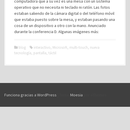
computadora que a su vez es una mesa con un sistema
operativo que no necesita ni teclado ni ratón. Las fotos
estaban saliendo de la cámara digital o del teléfono móvil
que estaba puesto sobre la mesa, y estaban pasando una
cosa de un dispositivo a otro con la mano. Anunciado
durante la conferencia D. Algunas imágenes más:
blog
interactivo
,
Microsoft
,
multi-touch
,
nueva
tecnología
,
pantalla
,
táctil
Funciona gracias a WordPress
|
Tema:
Moesia
por aThemes