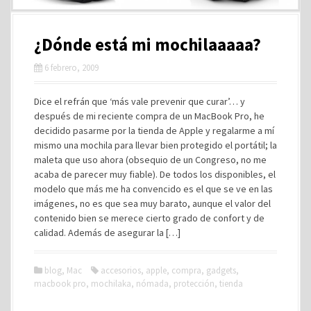
¿Dónde está mi mochilaaaaa?
6 febrero, 2009
Dice el refrán que ‘más vale prevenir que curar’… y
después de mi reciente compra de un MacBook Pro, he
decidido pasarme por la tienda de Apple y regalarme a mí
mismo una mochila para llevar bien protegido el portátil; la
maleta que uso ahora (obsequio de un Congreso, no me
acaba de parecer muy fiable). De todos los disponibles, el
modelo que más me ha convencido es el que se ve en las
imágenes, no es que sea muy barato, aunque el valor del
contenido bien se merece cierto grado de confort y de
calidad. Además de asegurar la […]
blog
,
Mac
accesorios
,
apple
,
compra
,
gadgets
,
macbook pro
,
mochilaka
,
nómada
,
protección
,
tienda