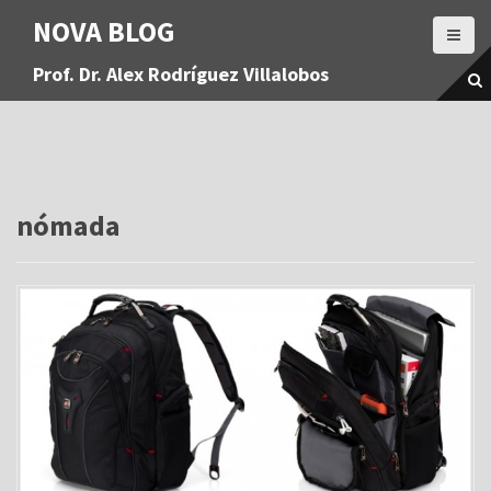
S
NOVA BLOG
a
l
Prof. Dr. Alex Rodríguez Villalobos
t
a
r
a
l
c
o
nómada
n
t
e
n
i
d
o