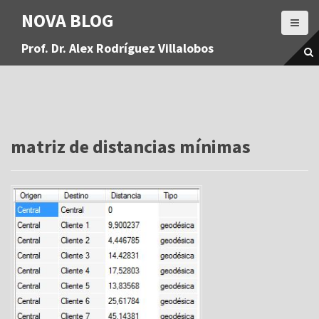
S
NOVA BLOG
a
l
Prof. Dr. Alex Rodríguez Villalobos
t
a
r
a
l
c
o
matriz de distancias mínimas
n
t
e
n
i
d
o