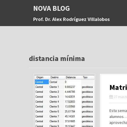
S
NOVA BLOG
a
l
Prof. Dr. Alex Rodríguez Villalobos
t
a
r
a
l
c
o
distancia mínima
n
t
e
n
Matri
i
d
27 marzo
o
Esta seman
alumnos… 
aprovecha