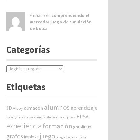
Emiliano en
comprendiendo el
mercado: juego de simulación
de bolsa
Categorías
C
a
t
Etiquetas
e
g
o
alumnos
aprendizaje
almacén
r
3D
Alcoy
í
EPSA
beergame
eficiencia
docencia
empresa
curso
a
experiencia
formación
gnu/linux
s
juego
grafos
implexa
juego de la cerveza