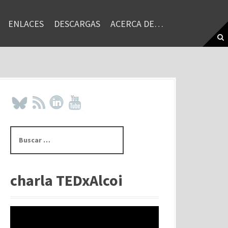
ENLACES
DESCARGAS
ACERCA DE…
B
u
s
c
a
charla TEDxAlcoi
r
: