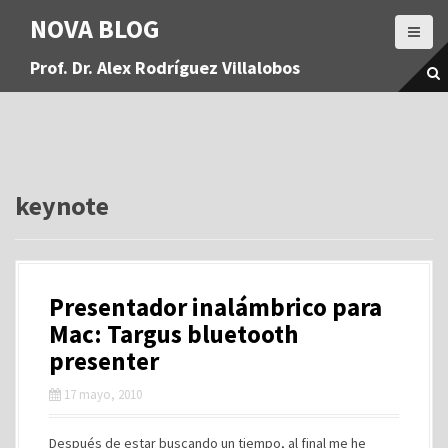
S
NOVA BLOG
a
l
Prof. Dr. Alex Rodríguez Villalobos
t
a
r
a
l
c
o
keynote
n
t
e
n
Presentador inalámbrico para
i
d
Mac: Targus bluetooth
o
presenter
17 mayo, 2010
Después de estar buscando un tiempo, al final me he