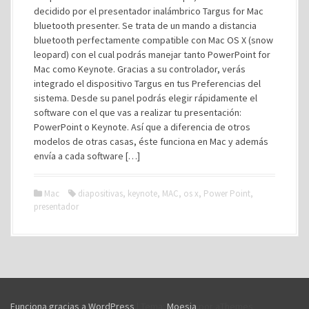
decidido por el presentador inalámbrico Targus for Mac
bluetooth presenter. Se trata de un mando a distancia
bluetooth perfectamente compatible con Mac OS X (snow
leopard) con el cual podrás manejar tanto PowerPoint for
Mac como Keynote. Gracias a su controlador, verás
integrado el dispositivo Targus en tus Preferencias del
sistema. Desde su panel podrás elegir rápidamente el
software con el que vas a realizar tu presentación:
PowerPoint o Keynote. Así que a diferencia de otros
modelos de otras casas, éste funciona en Mac y además
envía a cada software […]
Mac
diapositivas
,
keynote
,
MAC
,
os x
,
Power Point
,
presentador
Funciona gracias a WordPress
|
Tema:
Moesia
por aThemes