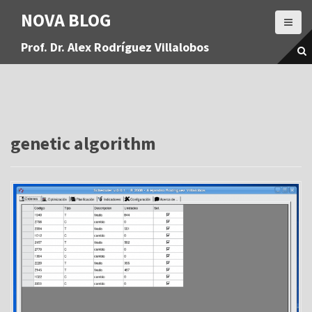
S
NOVA BLOG
a
l
Prof. Dr. Alex Rodríguez Villalobos
t
a
r
a
l
c
o
genetic algorithm
n
t
e
n
i
d
o