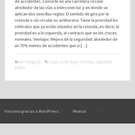
de accidentes. Consiste en una carretera circular
alrededor de las vías a interconectar y en donde se
aplican dos sencillas reglas: El sentido de giro por la
rotonda o vía circular es antihorario. Tiene la prioridad los
vehículos que ya están situados en la rotonda, es decir, la
prioridad es a la izquierda, al contrario que en los cruces
normales. Ventajas: Mejora de la seguridad: alrededor de
un 75% menos de accidentes que si […]
Sin categoría
colas
,
coste
,
flujo
,
rotonda
,
seguridad
,
tráfico
Funciona gracias a WordPress
|
Tema:
Moesia
por aThemes