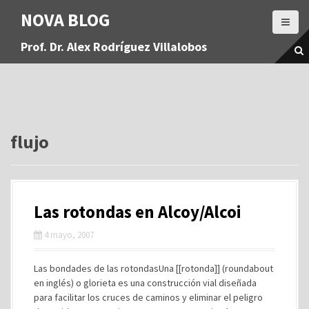
S
NOVA BLOG
a
l
Prof. Dr. Alex Rodríguez Villalobos
t
a
r
a
l
c
o
flujo
n
t
e
n
Las rotondas en Alcoy/Alcoi
i
d
4 mayo, 2007
o
Las bondades de las rotondasUna [[rotonda]] (roundabout
en inglés) o glorieta es una construcción vial diseñada
para facilitar los cruces de caminos y eliminar el peligro