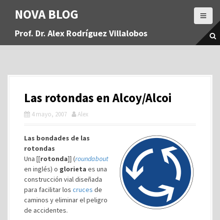
S
NOVA BLOG
a
l
Prof. Dr. Alex Rodríguez Villalobos
t
a
r
a
l
c
Las rotondas en Alcoy/Alcoi
o
n
4 mayo, 2007
Alex
t
e
Las bondades de las
n
rotondas
i
Una [[
rotonda
]] (
roundabout
d
en inglés) o
glorieta
es una
o
construcción vial diseñada
para facilitar los
cruces
de
caminos y eliminar el peligro
de accidentes.