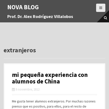
S
NOVA BLOG
a
l
Prof. Dr. Alex Rodríguez Villalobos
t
a
r
a
l
c
o
extranjeros
n
t
e
n
mi pequeña experiencia con
i
d
alumnos de China
o
9 noviembre, 2012
Me gusta tener alumnos extranjeros. Por muchas razones
pienso que es positivo, para ellos, para el resto de