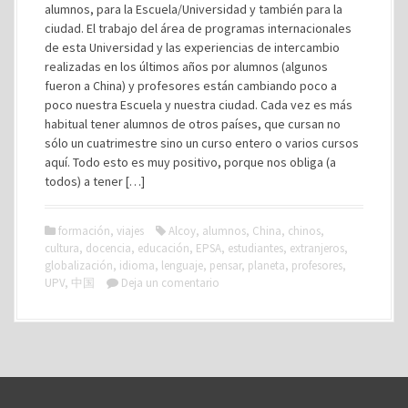
alumnos, para la Escuela/Universidad y también para la
ciudad. El trabajo del área de programas internacionales
de esta Universidad y las experiencias de intercambio
realizadas en los últimos años por alumnos (algunos
fueron a China) y profesores están cambiando poco a
poco nuestra Escuela y nuestra ciudad. Cada vez es más
habitual tener alumnos de otros países, que cursan no
sólo un cuatrimestre sino un curso entero o varios cursos
aquí. Todo esto es muy positivo, porque nos obliga (a
todos) a tener […]
formación
,
viajes
Alcoy
,
alumnos
,
China
,
chinos
,
cultura
,
docencia
,
educación
,
EPSA
,
estudiantes
,
extranjeros
,
globalización
,
idioma
,
lenguaje
,
pensar
,
planeta
,
profesores
,
UPV
,
中国
Deja un comentario