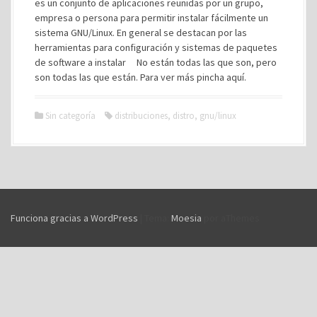
es un conjunto de aplicaciones reunidas por un grupo,
empresa o persona para permitir instalar fácilmente un
sistema GNU/Linux. En general se destacan por las
herramientas para configuración y sistemas de paquetes
de software a instalar No están todas las que son, pero
son todas las que están. Para ver más pincha aquí.
Sin categoría
distribuciones
,
distro
,
gnu/linux
Funciona gracias a WordPress
|
Tema:
Moesia
por aThemes