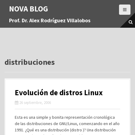
S
NOVA BLOG
a
l
Prof. Dr. Alex Rodríguez Villalobos
t
a
r
a
l
c
o
distribuciones
n
t
e
n
Evolución de distros Linux
i
d
26 septiembre, 2006
o
Esta es una simple y bonita representación cronológica
de las distribuciones de GNU/Linux, comenzando en el año
1991. ¿Qué es una distribución (distro )? Una distribución