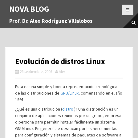
S
NOVA BLOG
a
l
Prof. Dr. Alex Rodríguez Villalobos
t
a
r
a
l
c
Evolución de distros Linux
o
n
26 septiembre, 2006
Alex
t
e
Esta es una simple y bonita representación cronológica
n
de las distribuciones de
GNU/Linux
, comenzando en el año
i
1991.
d
o
¿Qué es una distribución (
distro
)? Una distribución es un
conjunto de aplicaciones reunidas por un grupo, empresa
o persona para permitir instalar fácilmente un sistema
GNU/Linux. En general se destacan por las herramientas
para configuración y sistemas de paquetes de software a