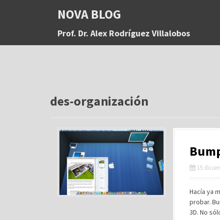
S
NOVA BLOG
a
l
Prof. Dr. Alex Rodríguez Villalobos
t
a
r
a
l
c
o
des-organización
n
t
e
n
BumpT
i
d
15 dicie
o
Hacía ya m
probar. Bu
3D. No sól