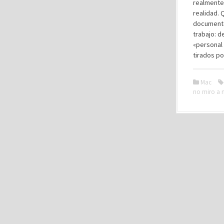
realmente
realidad.
documento
trabajo: d
«personal 
tirados po
Mac
no miro a 