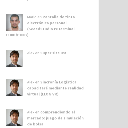
Mario en
Pantalla de tinta
electrónica personal
(SeeedStudio reTerminal
E1001/E1002)
Alex
en
Super size us!
Alex
en
Sincronía Logística
capacitará mediante realidad
virtual (LLOG VR)
Alex
en
comprendiendo el
mercado: juego de simulación
de bolsa