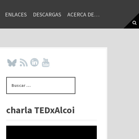
ENLACES
DESCARGAS
ACERCA DE…
B
u
s
c
a
charla TEDxAlcoi
r
: