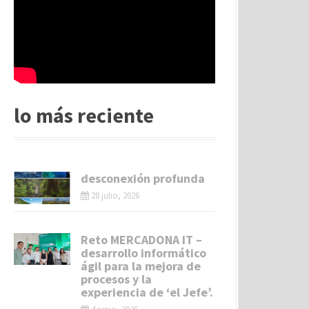
lo más reciente
desconexión profunda
28 julio, 2026
Reto MERCADONA IT –
desarrollo informático
ágil para la mejora de
procesos y la
experiencia de ‘el Jefe’.