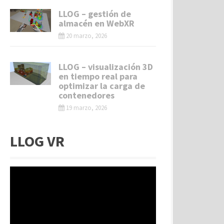
LLOG – gestión de
almacén en WebXR
20 marzo, 2026
LLOG – visualización 3D
en tiempo real para
optimizar la carga de
contenedores
19 marzo, 2026
LLOG VR