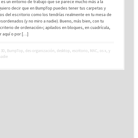
 es un entorno de trabajo que se parece mucho más a la
 Quiero decir que en BumpTop puedes tener tus carpetas y
s del escritorio como los tendrías realmente en tu mesa de
esordenados (y no miro a nadie). Bueno, más bien, con tu
criterio de ordenación»; apilados en bloques, en cuadrícula,
r aquí o por […]
3D
,
BumpTop
,
des-organización
,
desktop
,
escritorio
,
MAC
,
os x
,
y
nadie