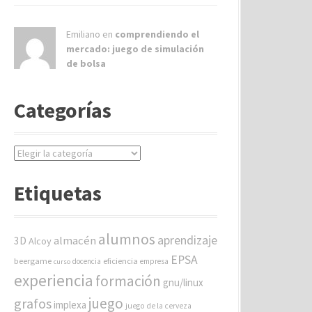
Emiliano en
comprendiendo el
mercado: juego de simulación
de bolsa
Categorías
C
a
t
Etiquetas
e
g
o
alumnos
aprendizaje
almacén
r
3D
Alcoy
í
EPSA
beergame
eficiencia
docencia
empresa
curso
a
experiencia
formación
gnu/linux
s
juego
grafos
implexa
juego de la cerveza