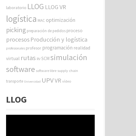
LLOG
LLOG VR
laboratorio
logística
optimización
MAC
picking
proceso
preparación de pedidos
procesos
Producción y logística
programación
realidad
profesor
profesionales
simulación
rutas
virtual
SCM
RV
software
software libre
supply chain
UPV
VR
transporte
vídeo
Universidad
LLOG