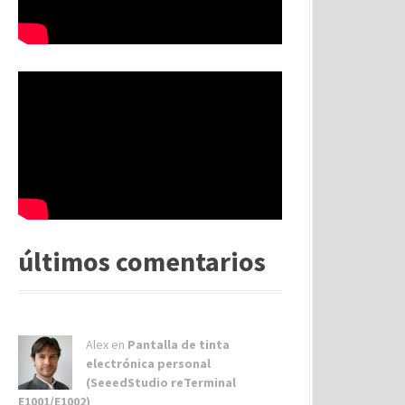
últimos comentarios
Alex
en
Pantalla de tinta
electrónica personal
(SeeedStudio reTerminal
E1001/E1002)