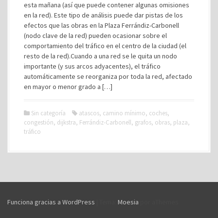
esta mañana (así que puede contener algunas omisiones
en la red). Este tipo de análisis puede dar pistas de los
efectos que las obras en la Plaza Ferrándiz-Carbonell
(nodo clave de la red) pueden ocasionar sobre el
comportamiento del tráfico en el centro de la ciudad (el
resto de la red).Cuando a una red se le quita un nodo
importante (y sus arcos adyacentes), el tráfico
automáticamente se reorganiza por toda la red, afectado
en mayor o menor grado a […]
Sin categoría
atascos
,
camino mínimo
,
coches
,
congestión
,
dijkstra
,
Ferrándiz-Carbonell
,
grafos
,
obras
,
plaza
,
tráfico
Funciona gracias a WordPress
|
Tema:
Moesia
por aThemes