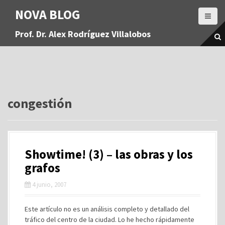
S
NOVA BLOG
a
l
Prof. Dr. Alex Rodríguez Villalobos
t
a
r
a
l
c
o
congestión
n
t
e
n
Showtime! (3) – las obras y los
i
d
grafos
o
4 junio, 2007
Este artículo no es un análisis completo y detallado del
tráfico del centro de la ciudad. Lo he hecho rápidamente