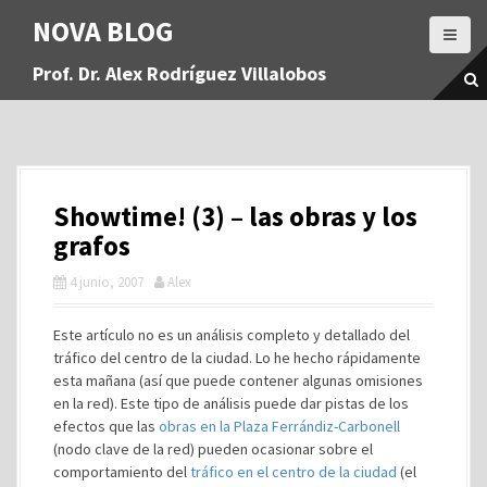
S
NOVA BLOG
a
l
Prof. Dr. Alex Rodríguez Villalobos
t
a
r
a
l
c
Showtime! (3) – las obras y los
o
n
grafos
t
4 junio, 2007
Alex
e
n
i
Este artículo no es un análisis completo y detallado del
d
tráfico del centro de la ciudad. Lo he hecho rápidamente
o
esta mañana (así que puede contener algunas omisiones
en la red). Este tipo de análisis puede dar pistas de los
efectos que las
obras en la Plaza Ferrándiz-Carbonell
(nodo clave de la red) pueden ocasionar sobre el
comportamiento del
tráfico en el centro de la ciudad
(el