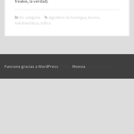
freakie, la verdad).
Sin categoría
algoritmo de hormigas
,
broma
,
metaheurística
,
tráfico
Funciona gracias a WordPress
|
Tema:
Moesia
por aThemes