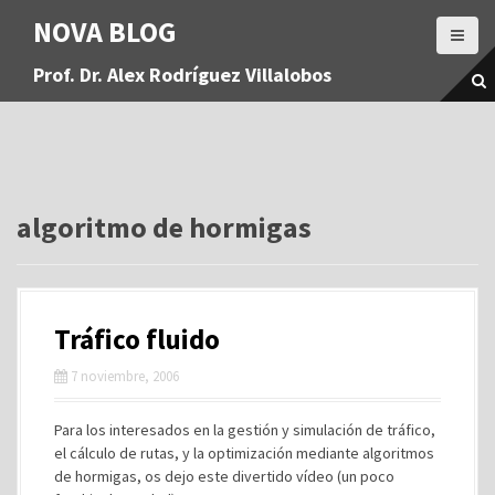
S
NOVA BLOG
a
l
Prof. Dr. Alex Rodríguez Villalobos
t
a
r
a
l
c
o
algoritmo de hormigas
n
t
e
n
Tráfico fluido
i
d
7 noviembre, 2006
o
Para los interesados en la gestión y simulación de tráfico,
el cálculo de rutas, y la optimización mediante algoritmos
de hormigas, os dejo este divertido vídeo (un poco