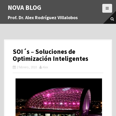
S
NOVA BLOG
a
l
Prof. Dr. Alex Rodríguez Villalobos
t
a
r
a
l
c
SOI´s – Soluciones de
o
n
Optimización Inteligentes
t
2 febrero, 2010
Alex
e
n
i
d
o