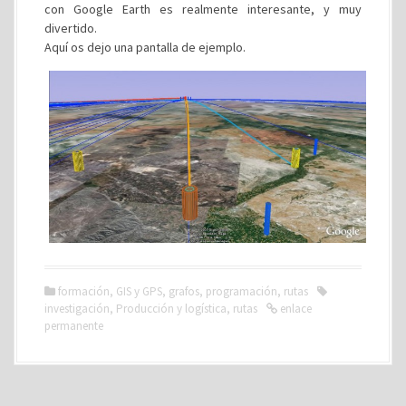
con Google Earth es realmente interesante, y muy
divertido.
Aquí os dejo una pantalla de ejemplo.
formación
,
GIS y GPS
,
grafos
,
programación
,
rutas
investigación
,
Producción y logística
,
rutas
enlace
permanente