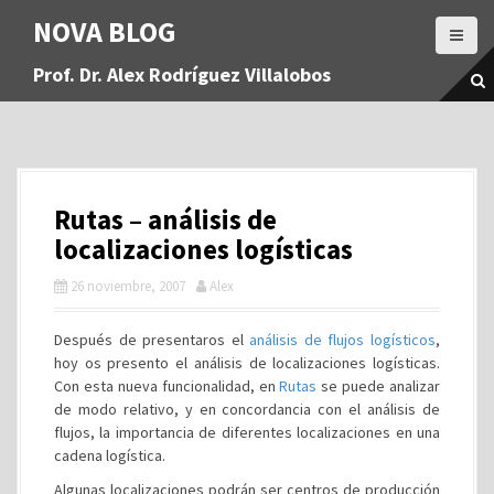
S
NOVA BLOG
a
l
Prof. Dr. Alex Rodríguez Villalobos
t
a
r
a
l
c
Rutas – análisis de
o
n
localizaciones logísticas
t
26 noviembre, 2007
Alex
e
n
i
Después de presentaros el
análisis de flujos logísticos
,
d
hoy os presento el análisis de localizaciones logísticas.
o
Con esta nueva funcionalidad, en
Rutas
se puede analizar
de modo relativo, y en concordancia con el análisis de
flujos, la importancia de diferentes localizaciones en una
cadena logística.
Algunas localizaciones podrán ser centros de producción