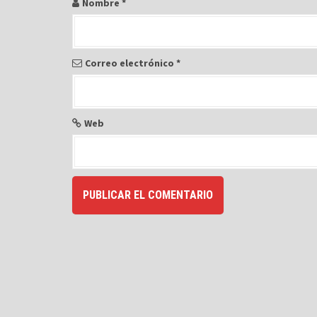
r
Nombre
*
a
d
a
Correo electrónico
*
s
Web