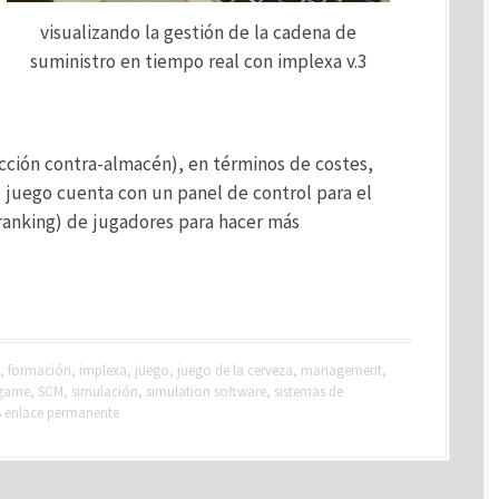
visualizando la gestión de la cadena de
suministro en tiempo real con implexa v.3
cción contra-almacén), en términos de costes,
El juego cuenta con un panel de control para el
(ranking) de jugadores para hacer más
,
formación
,
implexa
,
juego
,
juego de la cerveza
,
management
,
 game
,
SCM
,
simulación
,
simulation software
,
sistemas de
enlace permanente