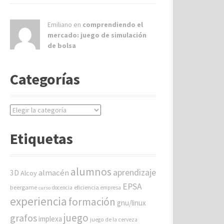
Emiliano en
comprendiendo el
mercado: juego de simulación
de bolsa
Categorías
C
a
t
Etiquetas
e
g
o
alumnos
aprendizaje
almacén
r
3D
Alcoy
í
EPSA
beergame
eficiencia
docencia
empresa
curso
a
experiencia
formación
gnu/linux
s
juego
grafos
implexa
juego de la cerveza