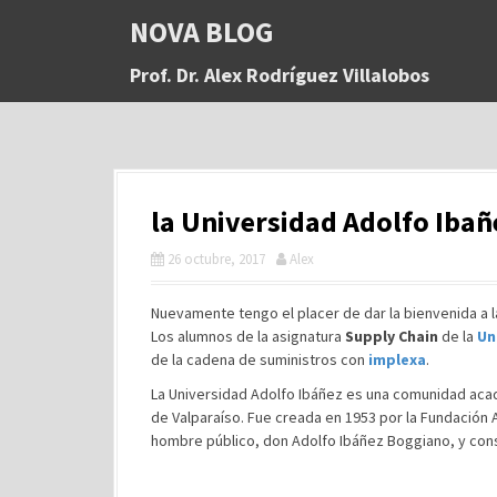
S
NOVA BLOG
a
l
Prof. Dr. Alex Rodríguez Villalobos
t
a
r
a
l
c
la Universidad Adolfo Ibañ
o
n
26 octubre, 2017
Alex
t
e
n
Nuevamente tengo el placer de dar la bienvenida a 
i
Los alumnos de la asignatura
Supply Chain
de la
Un
d
de la cadena de suministros con
implexa
.
o
La Universidad Adolfo Ibáñez es una comunidad acad
de Valparaíso. Fue creada en 1953 por la Fundación 
hombre público, don Adolfo Ibáñez Boggiano, y cons