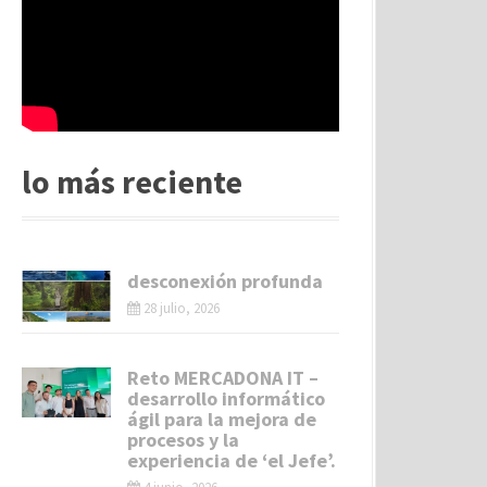
lo más reciente
desconexión profunda
28 julio, 2026
Reto MERCADONA IT –
desarrollo informático
ágil para la mejora de
procesos y la
experiencia de ‘el Jefe’.