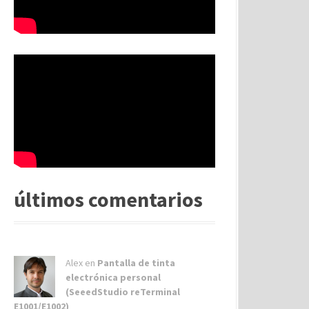
últimos comentarios
Alex
en
Pantalla de tinta
electrónica personal
(SeeedStudio reTerminal
E1001/E1002)