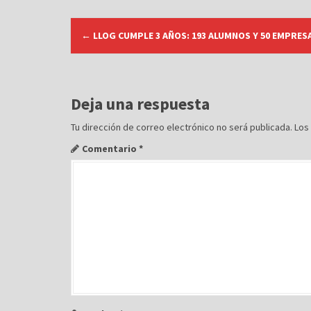
N
←
LLOG CUMPLE 3 AÑOS: 193 ALUMNOS Y 50 EMPRES
a
v
e
g
Deja una respuesta
a
Tu dirección de correo electrónico no será publicada.
Los
c
Comentario
*
i
ó
n
d
e
e
n
t