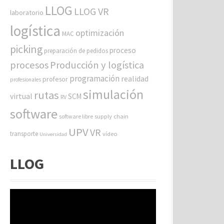
LLOG
LLOG VR
laboratorio
logística
optimización
MAC
picking
proceso
preparación de pedidos
procesos
Producción y logística
programación
realidad
profesor
profesionales
simulación
rutas
virtual
SCM
RV
software
software libre
supply chain
UPV
VR
transporte
vídeo
Universidad
LLOG