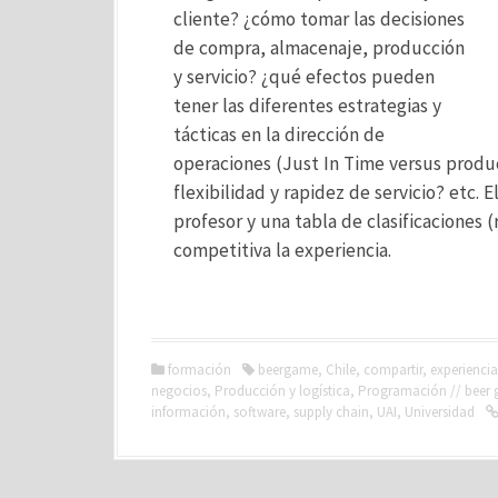
cliente? ¿cómo tomar las decisiones
de compra, almacenaje, producción
y servicio? ¿qué efectos pueden
tener las diferentes estrategias y
tácticas en la dirección de
operaciones (Just In Time versus produ
flexibilidad y rapidez de servicio? etc. 
profesor y una tabla de clasificaciones 
competitiva la experiencia.
formación
beergame
,
Chile
,
compartir
,
experiencia
negocios
,
Producción y logística
,
Programación // beer
información
,
software
,
supply chain
,
UAI
,
Universidad