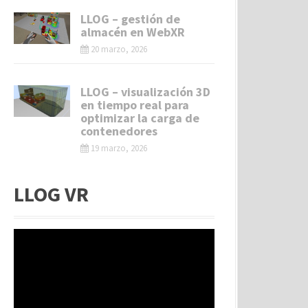
LLOG – gestión de
almacén en WebXR
20 marzo, 2026
LLOG – visualización 3D
en tiempo real para
optimizar la carga de
contenedores
19 marzo, 2026
LLOG VR