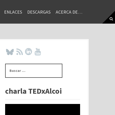
ENLACES
DESCARGAS
ACERCA DE…
B
u
s
c
a
charla TEDxAlcoi
r
: