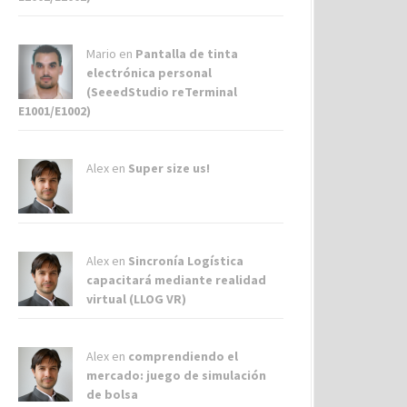
Mario en
Pantalla de tinta
electrónica personal
(SeeedStudio reTerminal
E1001/E1002)
Alex
en
Super size us!
Alex
en
Sincronía Logística
capacitará mediante realidad
virtual (LLOG VR)
Alex
en
comprendiendo el
mercado: juego de simulación
de bolsa