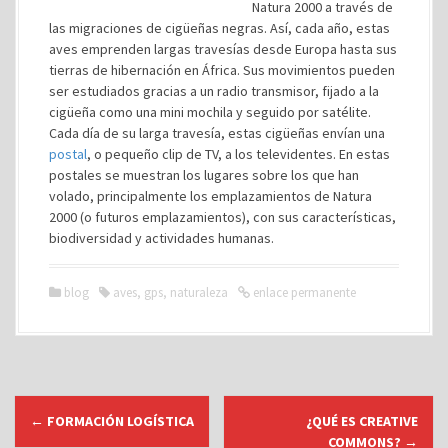
Natura 2000 a través de
las migraciones de cigüeñas negras. Así, cada año, estas
aves emprenden largas travesías desde Europa hasta sus
tierras de hibernación en África. Sus movimientos pueden
ser estudiados gracias a un radio transmisor, fijado a la
cigüeña como una mini mochila y seguido por satélite.
Cada día de su larga travesía, estas cigüeñas envían una
postal
, o pequeño clip de TV, a los televidentes. En estas
postales se muestran los lugares sobre los que han
volado, principalmente los emplazamientos de Natura
2000 (o futuros emplazamientos), con sus características,
biodiversidad y actividades humanas.
blog
aves
,
gps
,
naturaleza
enlace permanente
N
←
FORMACIÓN LOGÍSTICA
¿QUÉ ES CREATIVE
a
COMMONS?
→