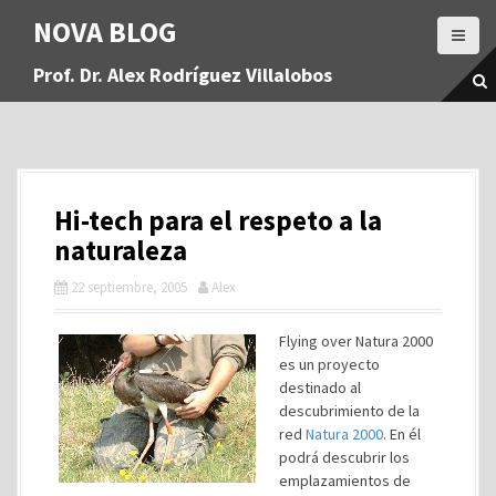
S
NOVA BLOG
a
l
Prof. Dr. Alex Rodríguez Villalobos
t
a
r
a
l
c
Hi-tech para el respeto a la
o
n
naturaleza
t
22 septiembre, 2005
Alex
e
n
i
Flying over Natura 2000
d
es un proyecto
o
destinado al
descubrimiento de la
red
Natura 2000
. En él
podrá descubrir los
emplazamientos de