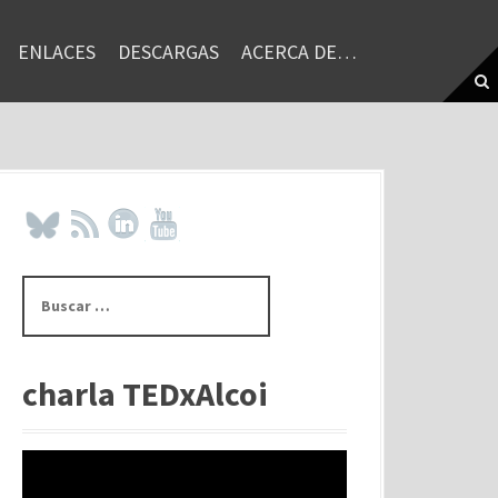
ENLACES
DESCARGAS
ACERCA DE…
B
u
s
c
a
charla TEDxAlcoi
r
: