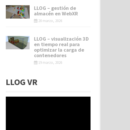
LLOG – gestión de
almacén en WebXR
20 marzo, 2026
LLOG – visualización 3D
en tiempo real para
optimizar la carga de
contenedores
19 marzo, 2026
LLOG VR