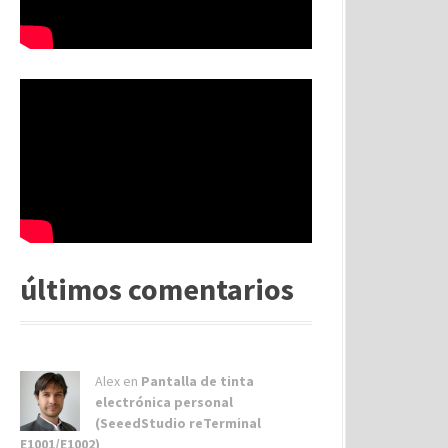
últimos comentarios
Alex
en
Pantalla de tinta
electrónica personal
(SeeedStudio reTerminal
E1001/E1002)