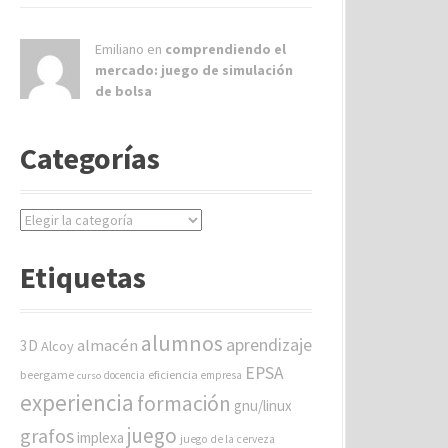
Emiliano en
comprendiendo el
mercado: juego de simulación
de bolsa
Categorías
C
a
t
Etiquetas
e
g
o
alumnos
aprendizaje
almacén
r
3D
Alcoy
í
EPSA
beergame
eficiencia
docencia
empresa
curso
a
experiencia
formación
gnu/linux
s
juego
grafos
implexa
juego de la cerveza