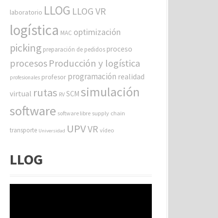
LLOG
LLOG VR
laboratorio
logística
optimización
MAC
picking
proceso
preparación de pedidos
procesos
Producción y logística
programación
realidad
profesor
profesionales
simulación
rutas
virtual
SCM
RV
software
software libre
supply chain
UPV
VR
transporte
vídeo
Universidad
LLOG