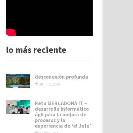
lo más reciente
desconexión profunda
28 julio, 2026
Reto MERCADONA IT –
desarrollo informático
ágil para la mejora de
procesos y la
experiencia de ‘el Jefe’.