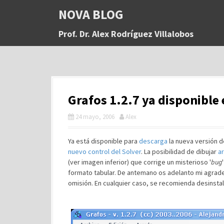
S
NOVA BLOG
a
l
Prof. Dr. Alex Rodríguez Villalobos
t
a
r
a
l
c
Grafos 1.2.7 ya disponible 
o
n
24 mayo, 2006
Alex
t
e
n
Ya está disponible para
descarga
la nueva versión 
i
nuevo control del Solver
. La posibilidad de dibujar
ar
d
(ver imagen inferior) que corrige un misterioso '
bug
o
formato tabular. De antemano os adelanto mi agrade
omisión. En cualquier caso, se recomienda desinstalar