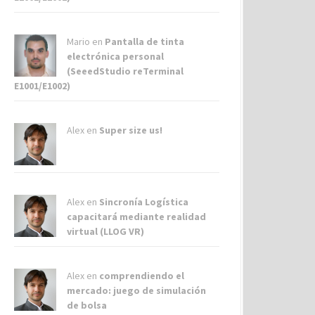
Mario en
Pantalla de tinta
electrónica personal
(SeeedStudio reTerminal
E1001/E1002)
Alex
en
Super size us!
Alex
en
Sincronía Logística
capacitará mediante realidad
virtual (LLOG VR)
Alex
en
comprendiendo el
mercado: juego de simulación
de bolsa