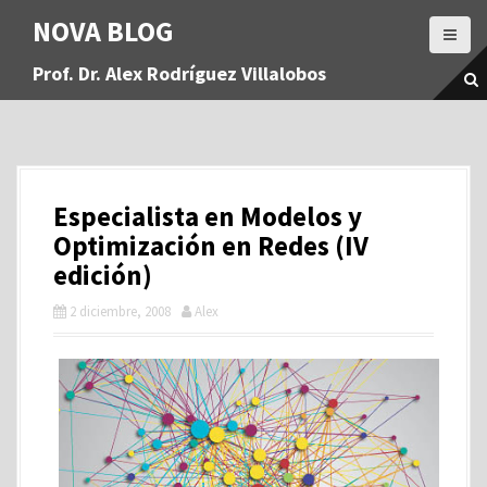
S
NOVA BLOG
a
l
Prof. Dr. Alex Rodríguez Villalobos
t
a
r
a
l
c
Especialista en Modelos y
o
n
Optimización en Redes (IV
t
edición)
e
n
2 diciembre, 2008
Alex
i
d
o