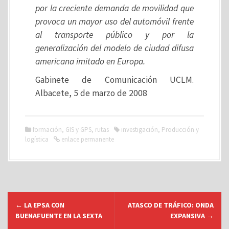
por la creciente demanda de movilidad que
provoca un mayor uso del automóvil frente
al transporte público y por la
generalización del modelo de ciudad difusa
americana imitado en Europa.
Gabinete de Comunicación UCLM.
Albacete, 5 de marzo de 2008
formación
,
GIS y GPS
,
rutas
investigación
,
Producción y
logística
enlace permanente
N
←
LA EPSA CON
ATASCO DE TRÁFICO: ONDA
a
BUENAFUENTE EN LA SEXTA
EXPANSIVA
→
v