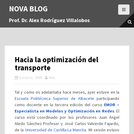
S
NOVA BLOG
a
l
Prof. Dr. Alex Rodríguez Villalobos
t
a
r
a
l
c
Hacia la optimización del
o
n
transporte
t
6 marzo, 2008
Alex
e
n
i
Tal y como os adelantaba hace meses, ayer estuve en la
d
Escuela Politécnica Superior de Albacete
participando
o
como docente en la tercera edición del curso
EMOR –
Especialista en Modelos y Optimización en Redes
. El
curso está coordinado por los profesores Juan Ángel
Aledo Sánchez Profesor y José Carlos Valverde Fajardo,
de la
Universidad de Castilla-La Mancha
. Mi sesión estuvo