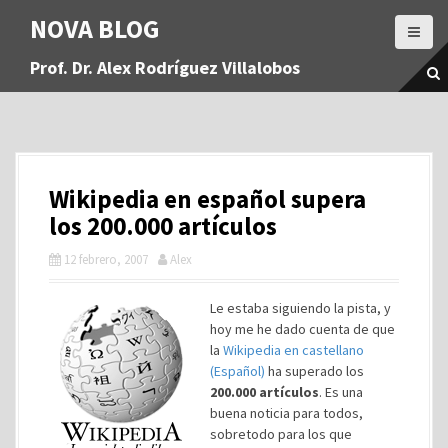
S
NOVA BLOG
a
l
Prof. Dr. Alex Rodríguez Villalobos
t
a
r
a
l
c
Wikipedia en español supera
o
n
los 200.000 artículos
t
12 febrero, 2007
Alex
e
n
i
Le estaba siguiendo la pista, y
d
hoy me he dado cuenta de que
o
la
Wikipedia en castellano
(Español)
ha superado los
200.000 artículos
. Es una
buena noticia para todos,
sobretodo para los que