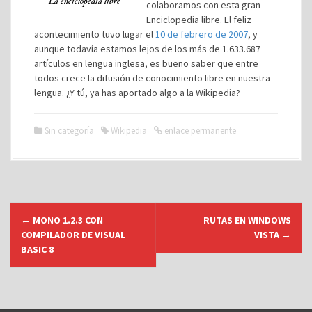
colaboramos con esta gran
Enciclopedia libre. El feliz
acontecimiento tuvo lugar el
10 de febrero de 2007
, y
aunque todavía estamos lejos de los más de 1.633.687
artículos en lengua inglesa, es bueno saber que entre
todos crece la difusión de conocimiento libre en nuestra
lengua. ¿Y tú, ya has aportado algo a la Wikipedia?
Sin categoría
Wikipedia
enlace permanente
N
←
MONO 1.2.3 CON
RUTAS EN WINDOWS
a
COMPILADOR DE VISUAL
VISTA
→
v
BASIC 8
e
g
a