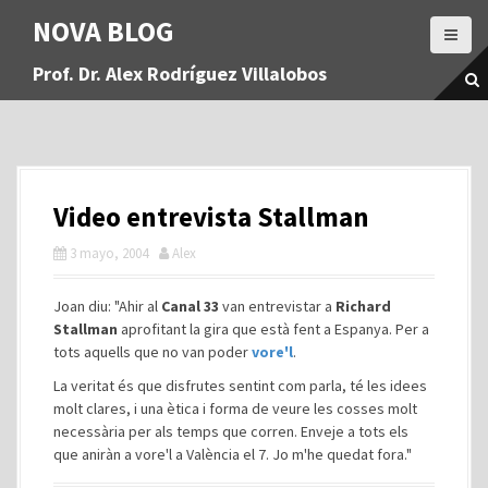
S
NOVA BLOG
a
l
Prof. Dr. Alex Rodríguez Villalobos
t
a
r
a
l
c
Video entrevista Stallman
o
n
3 mayo, 2004
Alex
t
e
Joan diu: "Ahir al
Canal 33
van entrevistar a
Richard
n
Stallman
aprofitant la gira que està fent a Espanya. Per a
i
tots aquells que no van poder
vore'l
.
d
o
La veritat és que disfrutes sentint com parla, té les idees
molt clares, i una ètica i forma de veure les cosses molt
necessària per als temps que corren. Enveje a tots els
que aniràn a vore'l a València el 7. Jo m'he quedat fora."