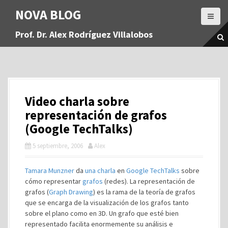
S
NOVA BLOG
a
l
Prof. Dr. Alex Rodríguez Villalobos
t
a
r
a
l
c
Video charla sobre
o
n
representación de grafos
t
(Google TechTalks)
e
n
5 septiembre, 2006
Alex
i
d
Tamara Munzner
da
una charla
en
Google TechTalks
sobre
o
cómo representar
grafos
(redes). La representación de
grafos (
Graph Drawing
) es la rama de la teoría de grafos
que se encarga de la visualización de los grafos tanto
sobre el plano como en 3D. Un grafo que esté bien
representado facilita enormemente su análisis e