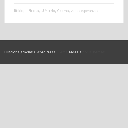
blog
cita
,
JJ Merelo
,
Obama
,
vanas esperanzas
Funciona gracias a WordPress
|
Tema:
Moesia
por aThemes