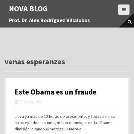
S
NOVA BLOG
a
l
Prof. Dr. Alex Rodríguez Villalobos
t
a
r
a
l
c
o
vanas esperanzas
n
t
e
n
Este Obama es un fraude
i
d
21 enero, 2009
o
Lleva ya más de 12 horas de presidente, y todavía no se
ha arreglado el mundo, ni la economía, ni nada. ¡Obama
dimisión! citando al mordaz JJ.Merelo