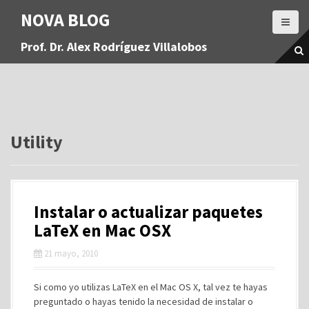
S
NOVA BLOG
a
l
Prof. Dr. Alex Rodríguez Villalobos
t
a
r
a
l
c
o
Utility
n
t
e
n
Instalar o actualizar paquetes
i
d
LaTeX en Mac OSX
o
21 mayo, 2010
Si como yo utilizas LaTeX en el Mac OS X, tal vez te hayas
preguntado o hayas tenido la necesidad de instalar o