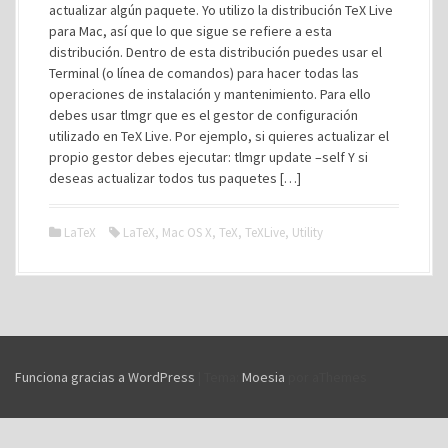
actualizar algún paquete. Yo utilizo la distribución TeX Live
para Mac, así que lo que sigue se refiere a esta
distribución. Dentro de esta distribución puedes usar el
Terminal (o línea de comandos) para hacer todas las
operaciones de instalación y mantenimiento. Para ello
debes usar tlmgr que es el gestor de configuración
utilizado en TeX Live. Por ejemplo, si quieres actualizar el
propio gestor debes ejecutar: tlmgr update –self Y si
deseas actualizar todos tus paquetes […]
LaTeX
LaTeX
,
Mac OS X
,
TeX
,
TeXLive
,
Utility
Funciona gracias a WordPress
|
Tema:
Moesia
por aThemes