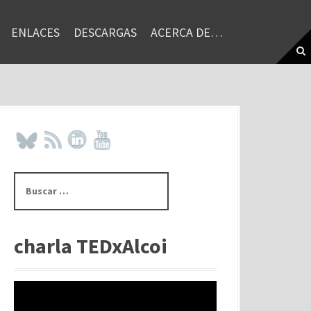
ENLACES
DESCARGAS
ACERCA DE…
B
u
s
c
a
charla TEDxAlcoi
r
: