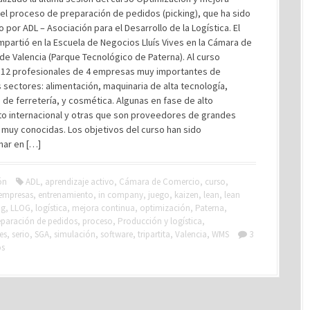
el proceso de preparación de pedidos (picking), que ha sido
 por ADL – Asociación para el Desarrollo de la Logística. El
mpartió en la Escuela de Negocios Lluís Vives en la Cámara de
e Valencia (Parque Tecnológico de Paterna). Al curso
n 12 profesionales de 4 empresas muy importantes de
 sectores: alimentación, maquinaria de alta tecnología,
de ferretería, y cosmética. Algunas en fase de alto
to internacional y otras que son proveedores de grandes
muy conocidas. Los objetivos del curso han sido
nar en […]
ón
ADL
,
aprendizaje activo
,
Cámara de Comercio
,
curso
,
empresas
,
entrenamiento
,
in company
,
juego
,
kaizen
,
lean
,
lean
ng
,
LLOG
,
logística
,
mejora continua
,
optimización
,
Paterna
,
eparación de pedidos
,
proceso
,
Producción y logística
,
es
,
serio
,
SGA
,
simulación
,
software
,
tripartita
,
Valencia
,
WMS
3
os