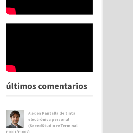
últimos comentarios
Alex
en
Pantalla de tinta
electrónica personal
(SeeedStudio reTerminal
E1001/E1002)