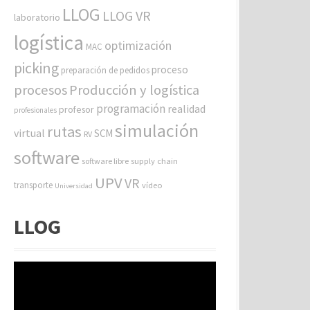
LLOG
LLOG VR
laboratorio
logística
optimización
MAC
picking
proceso
preparación de pedidos
procesos
Producción y logística
programación
realidad
profesor
profesionales
simulación
rutas
virtual
SCM
RV
software
software libre
supply chain
UPV
VR
transporte
vídeo
Universidad
LLOG