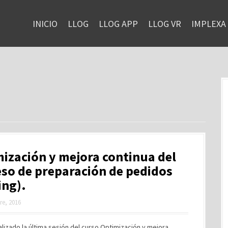
INICIO
LLOG
LLOG APP
LLOG VR
IMPLEXA
ización y mejora continua del
so de preparación de pedidos
ing).
re, 2016
alizado la última sesión del curso Optimización y mejora