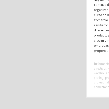
continua d
organizado
curso se i
Comercio d
asistiero
diferentes
productos 
crecimien
empresas 
proporcio
formaci
directivos
,
warehousi
picking
,
pr
profesional
comentari