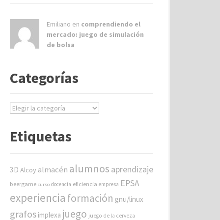
Emiliano en
comprendiendo el
mercado: juego de simulación
de bolsa
Categorías
C
a
t
Etiquetas
e
g
o
alumnos
aprendizaje
almacén
r
3D
Alcoy
í
EPSA
beergame
eficiencia
docencia
empresa
curso
a
experiencia
formación
gnu/linux
s
juego
grafos
implexa
juego de la cerveza