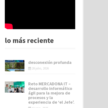
lo más reciente
desconexión profunda
28 julio, 2026
Reto MERCADONA IT –
desarrollo informático
ágil para la mejora de
procesos y la
experiencia de ‘el Jefe’.