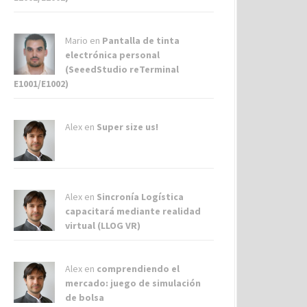
Mario en
Pantalla de tinta
electrónica personal
(SeeedStudio reTerminal
E1001/E1002)
Alex
en
Super size us!
Alex
en
Sincronía Logística
capacitará mediante realidad
virtual (LLOG VR)
Alex
en
comprendiendo el
mercado: juego de simulación
de bolsa