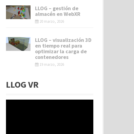
LLOG – gestión de
almacén en WebXR
20 marzo, 2026
LLOG – visualización 3D
en tiempo real para
optimizar la carga de
contenedores
19 marzo, 2026
LLOG VR