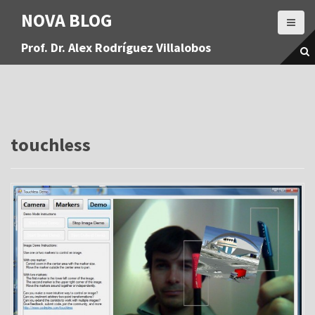
S
NOVA BLOG
a
l
Prof. Dr. Alex Rodríguez Villalobos
t
a
r
a
l
c
o
touchless
n
t
e
n
i
d
o