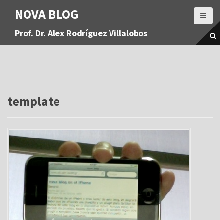
S
NOVA BLOG
a
l
Prof. Dr. Alex Rodríguez Villalobos
t
a
r
a
l
c
o
template
n
t
e
n
i
d
o