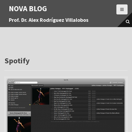
S
NOVA BLOG
a
l
Prof. Dr. Alex Rodríguez Villalobos
t
a
r
a
l
c
o
Spotify
n
t
e
n
i
d
o